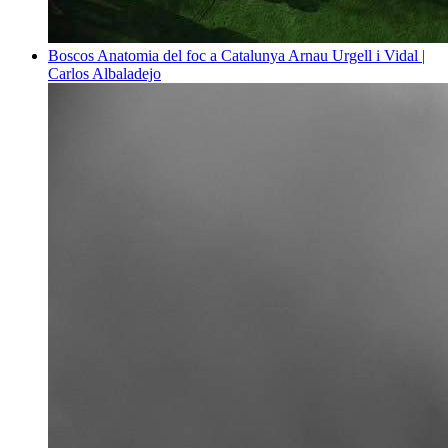
Boscos
Anatomia del foc a Catalunya
Arnau Urgell i Vidal |
Carlos Albaladejo