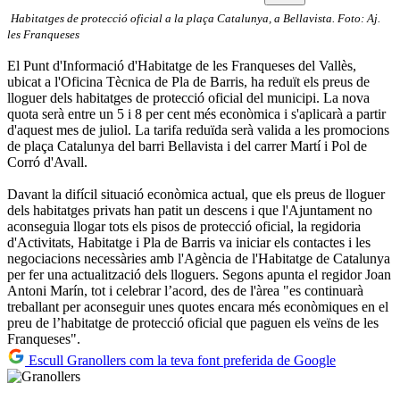
Habitatges de protecció oficial a la plaça Catalunya, a Bellavista. Foto: Aj.
les Franqueses
El Punt d'Informació d'Habitatge de les Franqueses del Vallès,
ubicat a l'Oficina Tècnica de Pla de Barris, ha reduït els preus de
lloguer dels habitatges de protecció oficial del municipi. La nova
quota serà entre un 5 i 8 per cent més econòmica i s'aplicarà a partir
d'aquest mes de juliol. La tarifa reduïda serà valida a les promocions
de plaça Catalunya del barri Bellavista i del carrer Martí i Pol de
Corró d'Avall.
Davant la difícil situació econòmica actual, que els preus de lloguer
dels habitatges privats han patit un descens i que l'Ajuntament no
aconseguia llogar tots els pisos de protecció oficial, la regidoria
d'Activitats, Habitatge i Pla de Barris va iniciar els contactes i les
negociacions necessàries amb l'Agència de l'Habitatge de Catalunya
per fer una actualització dels lloguers. Segons apunta el regidor Joan
Antoni Marín, tot i celebrar l’acord, des de l'àrea "es continuarà
treballant per aconseguir unes quotes encara més econòmiques en el
preu de l’habitatge de protecció oficial que paguen els veïns de les
Franqueses".
Escull Granollers com la teva font preferida de Google