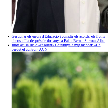
Gestionar els errors d'Educació i complir els acords: els fronts
oberts d'Illa després de dos anys a Palau
Bernat Surroca Albet
Junts acusa Illa d'«ensorrar» Catalunya a mig mandat: «Ha
perdut el control»
ACN