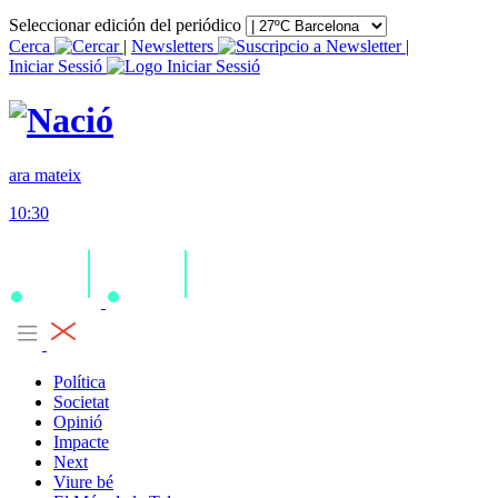
Seleccionar edición del periódico
Cerca
|
Newsletters
|
Iniciar Sessió
ara mateix
10:30
Política
Societat
Opinió
Impacte
Next
Viure bé