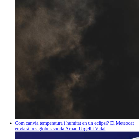
Com canvia temperatura i humitat en un eclipsi? El Meteocat
enviarà tres globus sonda
Arnau Urgell i Vidal