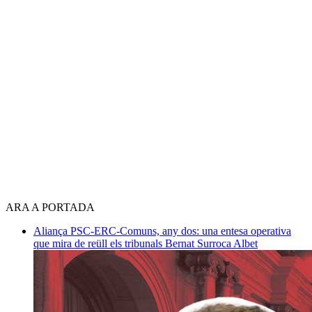
ARA A PORTADA
Aliança PSC-ERC-Comuns, any dos: una entesa operativa
que mira de reüll els tribunals
Bernat Surroca Albet