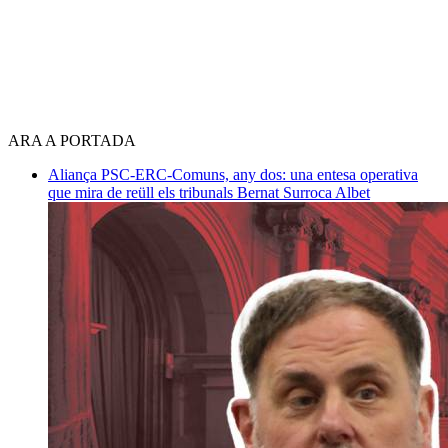
ARA A PORTADA
Aliança PSC-ERC-Comuns, any dos: una entesa operativa
que mira de reüll els tribunals
Bernat Surroca Albet