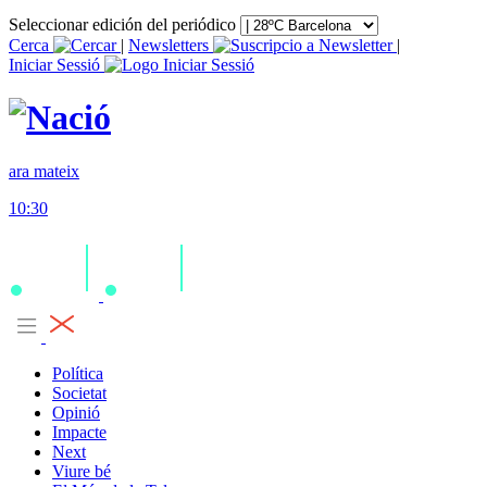
Seleccionar edición del periódico
Cerca
|
Newsletters
|
Iniciar Sessió
ara mateix
10:30
Política
Societat
Opinió
Impacte
Next
Viure bé