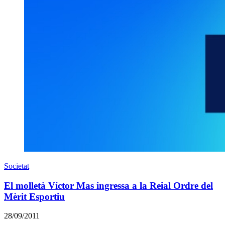
Societat
El molletà Víctor Mas ingressa a la Reial Ordre del
Mèrit Esportiu
28/09/2011