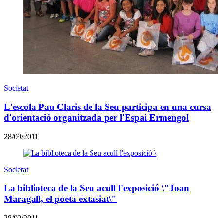
Societat
L'escola Pau Claris de la Seu participa en una cursa
d'orientació organitzada per l'Espai Ermengol
28/09/2011
Societat
La biblioteca de la Seu acull l'exposició \"Joan
Maragall, el poeta extasiat\"
28/09/2011