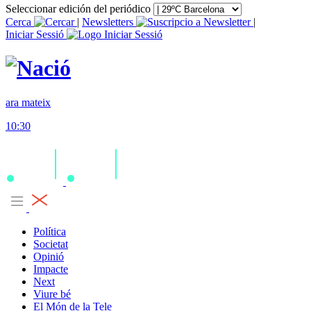
Seleccionar edición del periódico
Cerca
|
Newsletters
|
Iniciar Sessió
ara mateix
10:30
Política
Societat
Opinió
Impacte
Next
Viure bé
El Món de la Tele