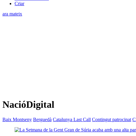
Criar
ara mateix
NacióDigital
Baix Montseny
Berguedà
Catalunya Last Call
Contingut patrocinat
C