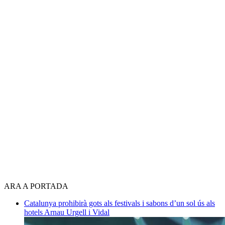
ARA A PORTADA
Catalunya prohibirà gots als festivals i sabons d’un sol ús als
hotels
Arnau Urgell i Vidal