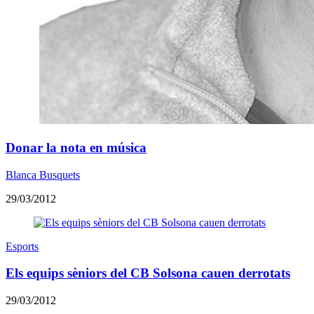
Donar la nota en música
Blanca Busquets
29/03/2012
Esports
Els equips sèniors del CB Solsona cauen derrotats
29/03/2012