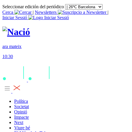
Seleccionar edición del periódico
Cerca
|
Newsletters
|
Iniciar Sessió
ara mateix
10:30
Política
Societat
Opinió
Impacte
Next
Viure bé