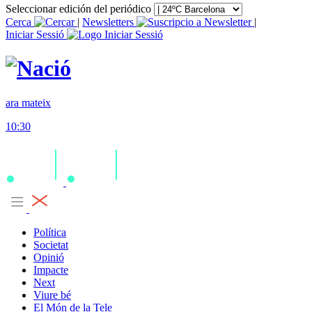
Seleccionar edición del periódico
Cerca
|
Newsletters
|
Iniciar Sessió
ara mateix
10:30
Política
Societat
Opinió
Impacte
Next
Viure bé
El Món de la Tele