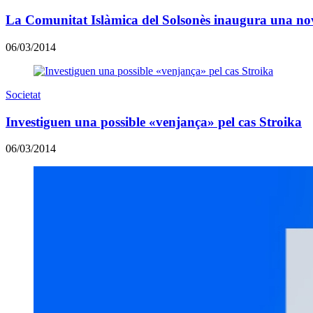
La Comunitat Islàmica del Solsonès inaugura una no
06/03/2014
Societat
Investiguen una possible «venjança» pel cas Stroika
06/03/2014