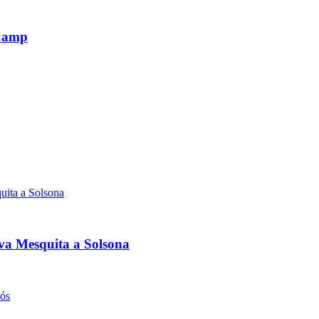
 Camp
va Mesquita a Solsona