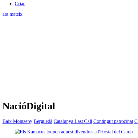
Criar
ara mateix
NacióDigital
Baix Montseny
Berguedà
Catalunya Last Call
Contingut patrocinat
C