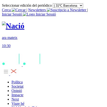
Seleccionar edición del periódico
Cerca
|
Newsletters
|
Iniciar Sessió
ara mateix
10:30
Política
Societat
Opinió
Impacte
Next
Viure bé