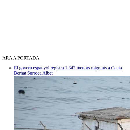
ARA A PORTADA
El govern espanyol registra 1.342 menors migrants a Ceuta
Bernat Surroca Albet