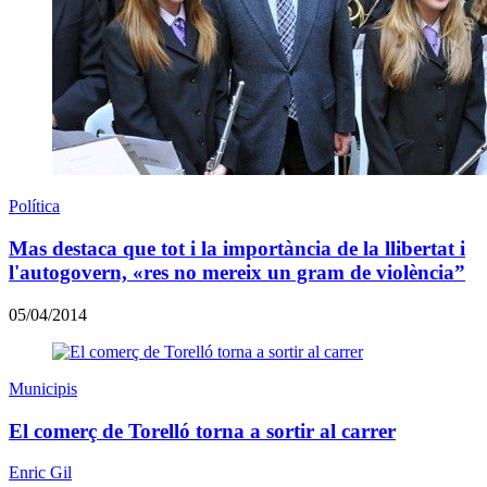
Política
Mas destaca que tot i la importància de la llibertat i
l'autogovern, «res no mereix un gram de violència”
05/04/2014
Municipis
El comerç de Torelló torna a sortir al carrer
Enric Gil