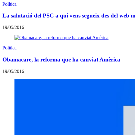
Política
La salutació del PSC a qui «ens segueix des del web m
19/05/2016
Política
Obamacare, la reforma que ha canviat Amèrica
19/05/2016