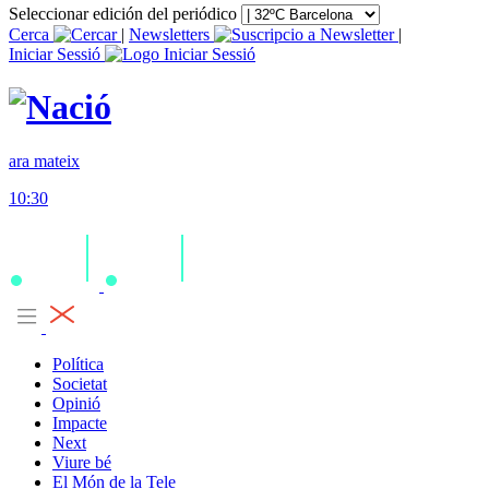
Seleccionar edición del periódico
Cerca
|
Newsletters
|
Iniciar Sessió
ara mateix
10:30
Política
Societat
Opinió
Impacte
Next
Viure bé
El Món de la Tele