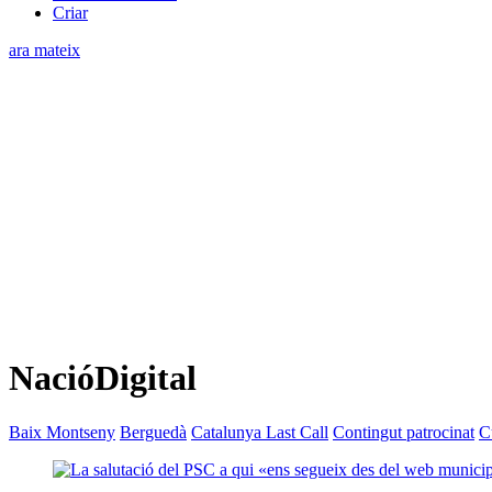
Criar
ara mateix
NacióDigital
Baix Montseny
Berguedà
Catalunya Last Call
Contingut patrocinat
C