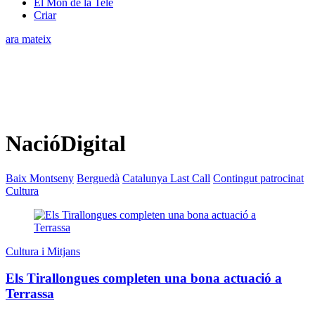
El Món de la Tele
Criar
ara mateix
NacióDigital
Baix Montseny
Berguedà
Catalunya Last Call
Contingut patrocinat
Cultura
Cultura i Mitjans
Els Tirallongues completen una bona actuació a
Terrassa