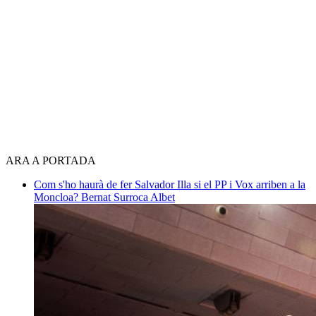
ARA A PORTADA
Com s'ho haurà de fer Salvador Illa si el PP i Vox arriben a la
Moncloa?
Bernat Surroca Albet