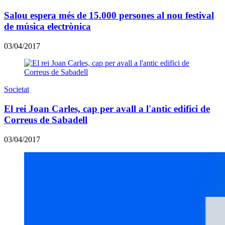
​Salou espera més de 15.000 persones al nou festival
de música electrònica
03/04/2017
Societat
El rei Joan Carles, cap per avall a l'antic edifici de
Correus de Sabadell
03/04/2017