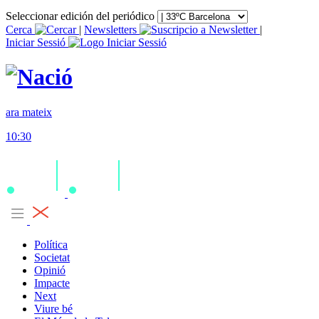
Seleccionar edición del periódico
Cerca
|
Newsletters
|
Iniciar Sessió
ara mateix
10:30
Política
Societat
Opinió
Impacte
Next
Viure bé