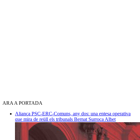
ARA A PORTADA
Aliança PSC-ERC-Comuns, any dos: una entesa operativa
que mira de reüll els tribunals
Bernat Surroca Albet