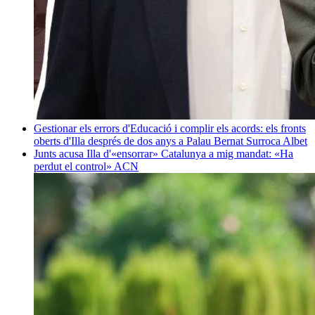
Gestionar els errors d'Educació i complir els acords: els fronts
oberts d'Illa després de dos anys a Palau
Bernat Surroca Albet
Junts acusa Illa d'«ensorrar» Catalunya a mig mandat: «Ha
perdut el control»
ACN