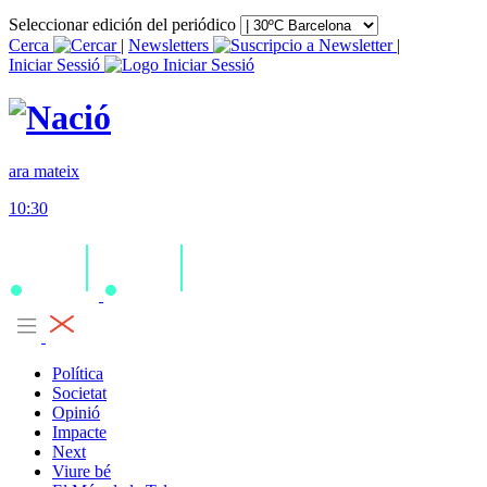
Seleccionar edición del periódico
Cerca
|
Newsletters
|
Iniciar Sessió
ara mateix
10:30
Política
Societat
Opinió
Impacte
Next
Viure bé