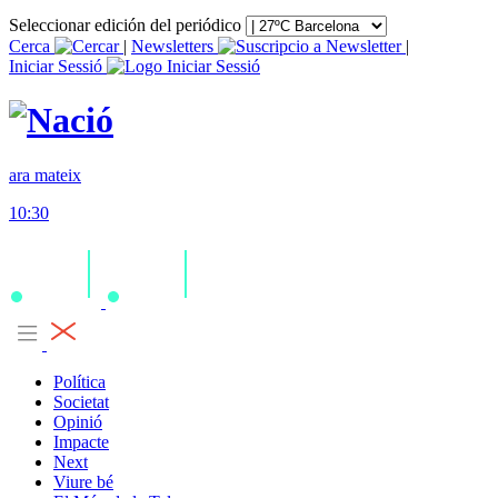
Seleccionar edición del periódico
Cerca
|
Newsletters
|
Iniciar Sessió
ara mateix
10:30
Política
Societat
Opinió
Impacte
Next
Viure bé