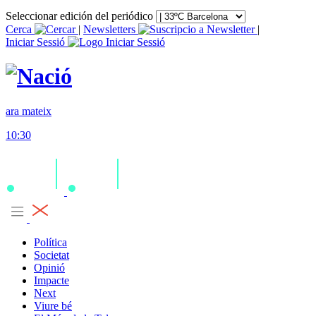
Seleccionar edición del periódico
Cerca
|
Newsletters
|
Iniciar Sessió
ara mateix
10:30
Política
Societat
Opinió
Impacte
Next
Viure bé