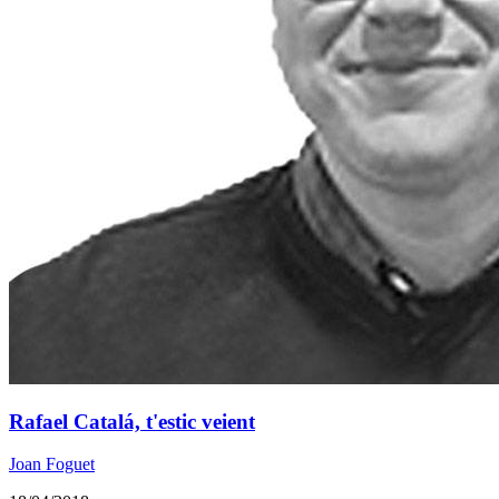
Rafael Catalá, t'estic veient
Joan Foguet