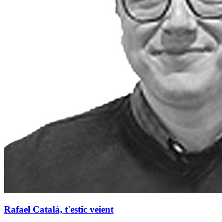
Rafael Catalá, t'estic veient