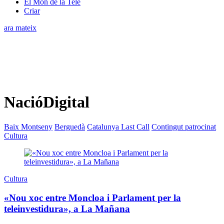
El Món de la Tele
Criar
ara mateix
NacióDigital
Baix Montseny
Berguedà
Catalunya Last Call
Contingut patrocinat
Cultura
Cultura
«Nou xoc entre Moncloa i Parlament per la
teleinvestidura», a La Mañana