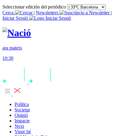
Seleccionar edición del periódico
Cerca
|
Newsletters
|
Iniciar Sessió
ara mateix
10:30
Política
Societat
Opinió
Impacte
Next
Viure bé