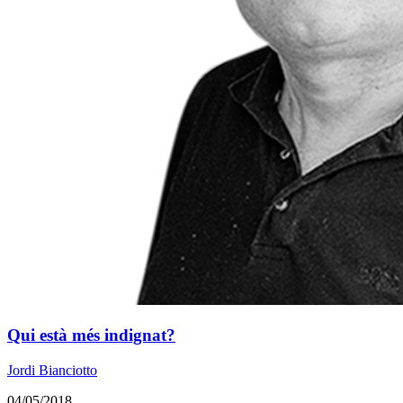
Qui està més indignat?
Jordi Bianciotto
04/05/2018