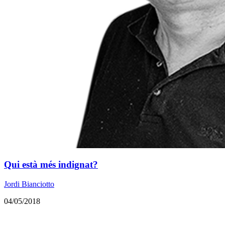
Qui està més indignat?
Jordi Bianciotto
04/05/2018