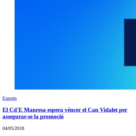
Esports
El Cd'E Manresa espera vèncer el Can Vidalet per
assegurar-se la promoció
04/05/2018