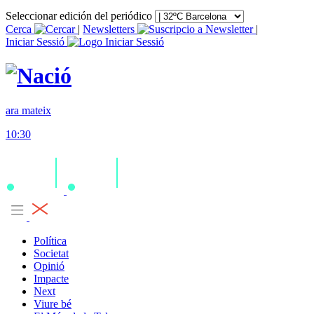
Seleccionar edición del periódico
Cerca
|
Newsletters
|
Iniciar Sessió
ara mateix
10:30
Política
Societat
Opinió
Impacte
Next
Viure bé