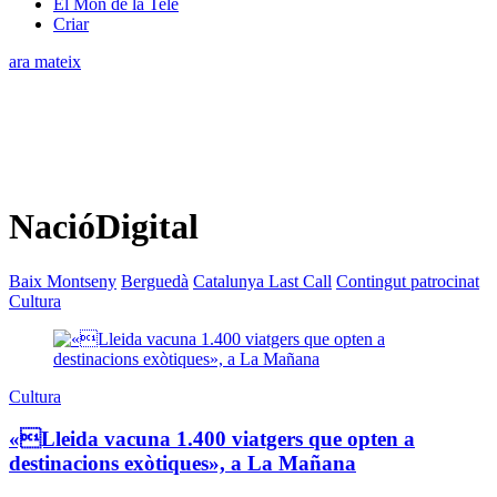
El Món de la Tele
Criar
ara mateix
NacióDigital
Baix Montseny
Berguedà
Catalunya Last Call
Contingut patrocinat
Cultura
Cultura
«Lleida vacuna 1.400 viatgers que opten a
destinacions exòtiques», a La Mañana