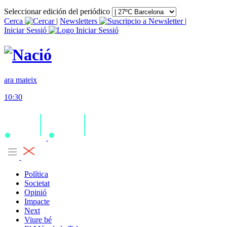
Seleccionar edición del periódico
Cerca
|
Newsletters
|
Iniciar Sessió
ara mateix
10:30
Política
Societat
Opinió
Impacte
Next
Viure bé