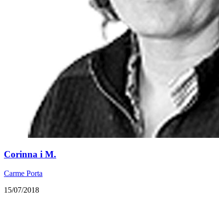
​Corinna i M.
Carme Porta
15/07/2018