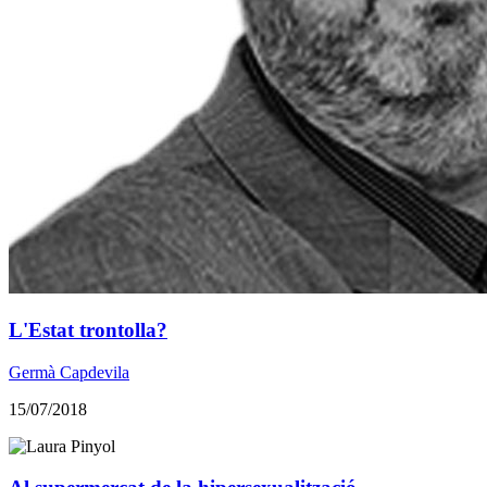
L'Estat trontolla?
Germà Capdevila
15/07/2018