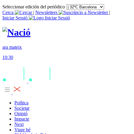
Seleccionar edición del periódico
Cerca
|
Newsletters
|
Iniciar Sessió
ara mateix
10:30
Política
Societat
Opinió
Impacte
Next
Viure bé