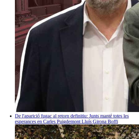
De l'aparició fugaç al retorn definitiu: Junts manté totes les
esperances en Carles Puigdemont
Lluís Girona Boffi