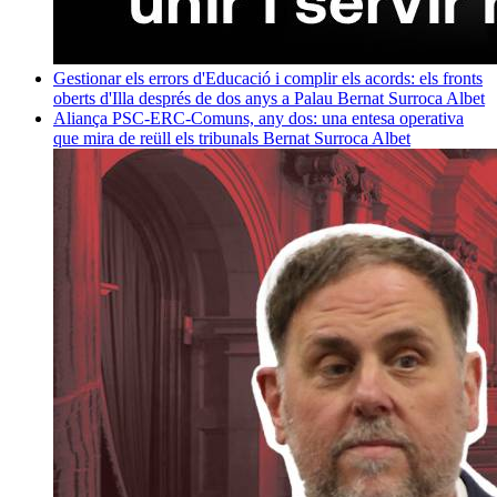
Gestionar els errors d'Educació i complir els acords: els fronts
oberts d'Illa després de dos anys a Palau
Bernat Surroca Albet
Aliança PSC-ERC-Comuns, any dos: una entesa operativa
que mira de reüll els tribunals
Bernat Surroca Albet