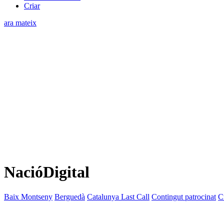
Criar
ara mateix
NacióDigital
Baix Montseny
Berguedà
Catalunya Last Call
Contingut patrocinat
C