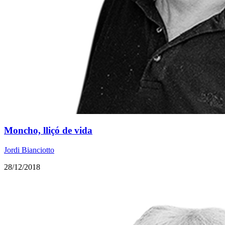
Moncho, lliçó de vida
Jordi Bianciotto
28/12/2018