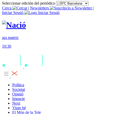
Seleccionar edición del periódico
Cerca
|
Newsletters
|
Iniciar Sessió
ara mateix
10:30
Política
Societat
Opinió
Impacte
Next
Viure bé
El Món de la Tele