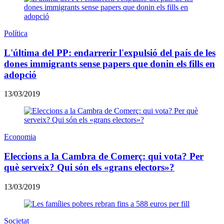
Política
L'última del PP: endarrerir l'expulsió del país de les
dones immigrants sense papers que donin els fills en
adopció
13/03/2019
Economia
Eleccions a la Cambra de Comerç: qui vota? Per
què serveix? Qui són els «grans electors»?
13/03/2019
Societat