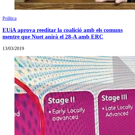
Política
EUiA aprova reeditar la coalició amb els comuns
mentre que Nuet anirà el 28-A amb ERC
13/03/2019