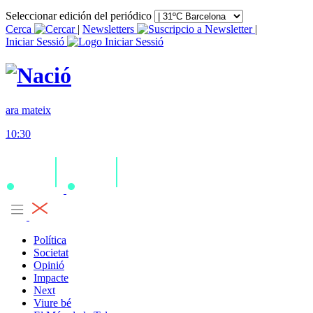
Seleccionar edición del periódico
Cerca
|
Newsletters
|
Iniciar Sessió
ara mateix
10:30
Política
Societat
Opinió
Impacte
Next
Viure bé