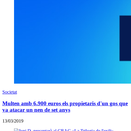
Societat
Multen amb 6.900 euros els propietaris d'un gos que
va atacar un nen de set anys
13/03/2019