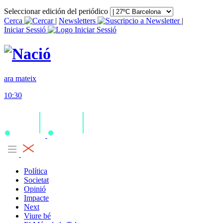
Seleccionar edición del periódico
Cerca
|
Newsletters
|
Iniciar Sessió
ara mateix
10:30
Política
Societat
Opinió
Impacte
Next
Viure bé