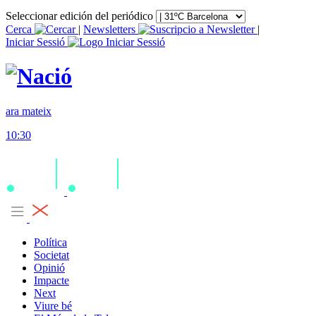
Seleccionar edición del periódico
Cerca
|
Newsletters
|
Iniciar Sessió
ara mateix
10:30
Política
Societat
Opinió
Impacte
Next
Viure bé