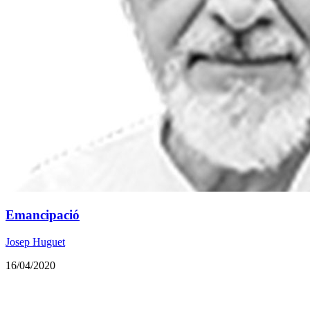
Emancipació
Josep Huguet
16/04/2020