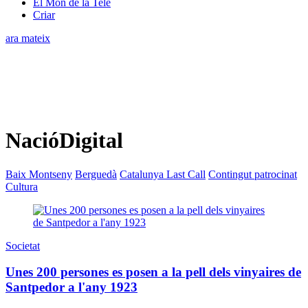
El Món de la Tele
Criar
ara mateix
NacióDigital
Baix Montseny
Berguedà
Catalunya Last Call
Contingut patrocinat
Cultura
Societat
Unes 200 persones es posen a la pell dels vinyaires de
Santpedor a l'any 1923