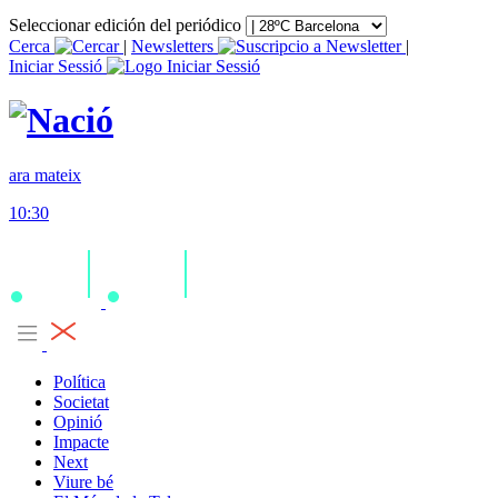
Seleccionar edición del periódico
Cerca
|
Newsletters
|
Iniciar Sessió
ara mateix
10:30
Política
Societat
Opinió
Impacte
Next
Viure bé