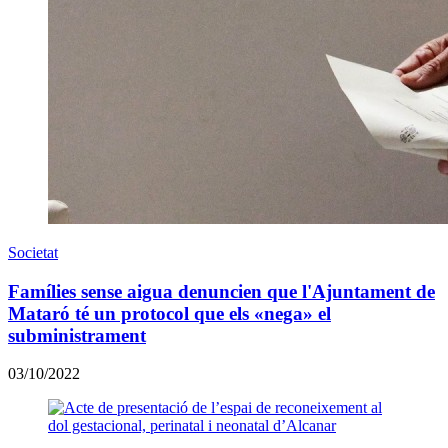
Societat
Famílies sense aigua denuncien que l'Ajuntament de
Mataró té un protocol que els «nega» el
subministrament
03/10/2022