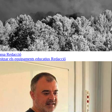
rassa
Redacció
rnitzar els equipaments educatius
Redacció