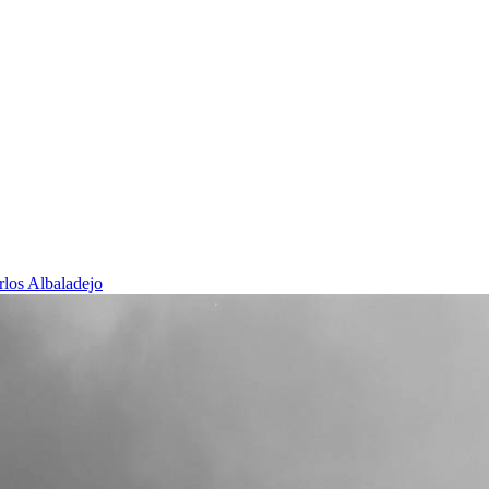
rlos Albaladejo