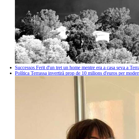
Successos
Ferit d'un tret un home mentre era a casa seva a Ter
Política
Terrassa invertirà prop de 10 milions d'euros per mode