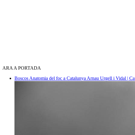
ARA A PORTADA
Boscos
Anatomia del foc a Catalunya
Arnau Urgell i Vidal | Ca