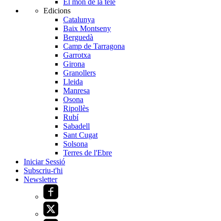
El món de la tele
Edicions
Catalunya
Baix Montseny
Berguedà
Camp de Tarragona
Garrotxa
Girona
Granollers
Lleida
Manresa
Osona
Ripollès
Rubí
Sabadell
Sant Cugat
Solsona
Terres de l'Ebre
Iniciar Sessió
Subscriu-t'hi
Newsletter