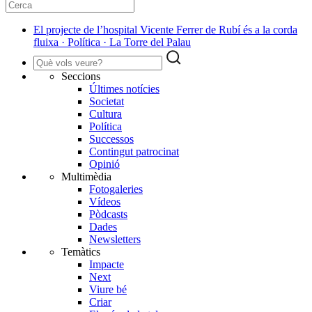
El projecte de l’hospital Vicente Ferrer de Rubí és a la corda
fluixa · Política · La Torre del Palau
Seccions
Últimes notícies
Societat
Cultura
Política
Successos
Contingut patrocinat
Opinió
Multimèdia
Fotogaleries
Vídeos
Pòdcasts
Dades
Newsletters
Temàtics
Impacte
Next
Viure bé
Criar