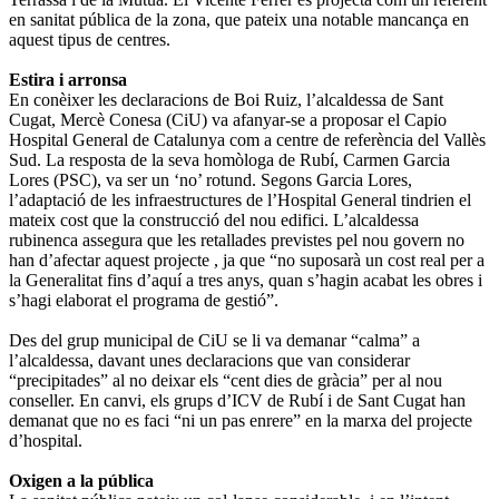
en sanitat pública de la zona, que pateix una notable mancança en
aquest tipus de centres.
Estira i arronsa
En conèixer les declaracions de Boi Ruiz, l’alcaldessa de Sant
Cugat, Mercè Conesa (CiU) va afanyar-se a proposar el Capio
Hospital General de Catalunya com a centre de referència del Vallès
Sud. La resposta de la seva homòloga de Rubí, Carmen Garcia
Lores (PSC), va ser un ‘no’ rotund. Segons Garcia Lores,
l’adaptació de les infraestructures de l’Hospital General tindrien el
mateix cost que la construcció del nou edifici. L’alcaldessa
rubinenca assegura que les retallades previstes pel nou govern no
han d’afectar aquest projecte , ja que “no suposarà un cost real per a
la Generalitat fins d’aquí a tres anys, quan s’hagin acabat les obres i
s’hagi elaborat el programa de gestió”.
Des del grup municipal de CiU se li va demanar “calma” a
l’alcaldessa, davant unes declaracions que van considerar
“precipitades” al no deixar els “cent dies de gràcia” per al nou
conseller. En canvi, els grups d’ICV de Rubí i de Sant Cugat han
demanat que no es faci “ni un pas enrere” en la marxa del projecte
d’hospital.
Oxigen a la pública