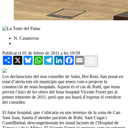
N. Casanovas
Publicat el 01 de febrer de 2011 a les 19:59
Share
X
Bluesky
WhatsApp
Telegram
LinkedIn
Facebook
Email
Les declaracions del nou conseller de Salut, Boi Ruiz, han posat en
estat d’alerta tots els municipis que tenen com a projecte la
construcció de nous hospitals. Aquest és el cas de Rubí, que tenia
previst l’inici de les obres del futur hospital Vicente Ferrer per al
primer trimestre de 2011, però que ara haurà d’esperar el veredicte
del conseller.
El futur hospital, que s’ubicaria en uns terrenys de la zona de Can
Sant Joan, hauria d’atendre pacients de Rubí, Sant Cugat i
Castellbisbal, descongestionant les instal·lacions de l’Hospital de
Terrassa i de la Mútua. El Vicente Ferrer es projecta com un referent