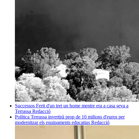
Successos
Ferit d'un tret un home mentre era a casa seva a
Terrassa
Redacció
Política
Terrassa invertirà prop de 10 milions d'euros per
modernitzar els equipaments educatius
Redacció