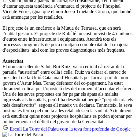
La sanitat pública pateix un col·lapse considerable, i en l’intent
d’aturar aquesta tendència s’emmarca el projecte de l’hospital
Vicente Ferrer, igual que el nou Josep Trueta de Girona, que també
està amenaçat per les retallades.
El projecte és un encàrrec a la Mútua de Terrassa, que en serà
l’entitat gestora. El projecte de Rubí té un cost previst de 45 milinos
d’euros entre infraestructura i equipaments. Atendrà tots els
processos programats de poca o mitjana complexitat de la majoria
d’especialitats, així com les proves diagnòstiques més freqüents.
Austeritat
El nou conseller de Salut, Boi Ruiz, va accedir al càrrec amb la
paraula “austeritat” entre cella i cella. Ruiz va deixar el càrrec de
president de la Unió Catalana d’Hospitals per formar part del nou
govern d’Artur Mas. Tenaç defensor del co-pagament, ha estat
durament criticat per l’oposició des del moment d’acceptar el càrrec.
Una de les seves propostes era fer pagar els àpats als malalts
ingressats als hospitals, però l’ha desestimat perquè “perjudicaria els
més desafavorits”, segons ell mateix va declarar. Tanmateix, la seva
postura és ferma pel que fa a les retallades en la sanitat. Actualment
està estudiant quins nous projectes hospitalaris es poden ajornar per
no incrementar el dèficit del govern de la Generalitat.
Escull La Torre del Palau com la teva font preferida de Google