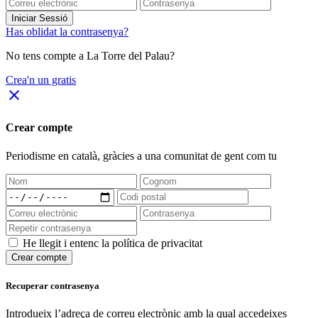
Iniciar Sessió
Has oblidat la contrasenya?
No tens compte a La Torre del Palau?
Crea'n un gratis
close
Crear compte
Periodisme
en català
, gràcies a una comunitat de gent com tu
He llegit i entenc la política de privacitat
Crear compte
Recuperar contrasenya
Introdueix l’adreça de correu electrònic amb la qual accedeixes