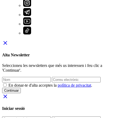
close
Alta Newsletter
Seleccioneu les newsletters que més us interessen i feu clic a
'Continuar'.
En donar-te d'alta acceptes la
política de privacitat
.
Continuar
close
Iniciar sessió