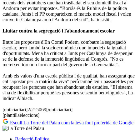
recents dels youtubers que han traslladat el seu domicili fiscal a
Andorra per evitar impostos. "Borràs és la Rubius de la política
catalana, Junts i el PP comparteixen el mateix model fiscal i volen
convertir Catalunya amb l'Andorra del sud", ha insistit.
Lluitar contra la segregació i l'abandonament escolar
Entre les propostes d'En Comú Podem, combatre la segregació
escolar, però també la socioeconòmica que impedeix la igualtat
d'oportunitats. Mena ha criticat a Junts per Catalunya de despenjar-
se de la defensa de la immersió lingüística al Congrés. "No es
mereixen tornar a formar part del govern de la Generalitat".
Amb els valors d'una escola pública i de qualitat, han assegurat que
cal "apostar per la matrícula viva" però també tenir passarel·les per
recuperar les persones que han abandonat els estudies. "El sistema
s'ha de flexibilitzar perquè les persones se sentin benvingudes", ha
indicat Albiach.
[noticiadiari]2/215069[/noticiadiari]
[plantillaeleccions]
Escull La Torre del Palau com la teva font preferida de Google
Redacció
Política