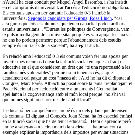
n'Aurell ha estat conduït per Miquel Àngel Essomba, i s'ha insistit
en el compromís d'universalitzar l'accés a l'educació no obligatòria.
Els comuns aposten per garantir l'educació 0-3 i també la
universitària.
Segons la candidata per Girona, Rosa Lluch
, "cal
assegurar que tots els alumnes que tenen capacitat poden arribar a
estudis universitaris". "Durant les polítiques de Convergència, vam
expulsar molta gent de la universitat perquè es van apujar les taxes i
no ens ho podem permetre perquè l'abandonament dels estudis
sempre és un fracàs de la societat", ha afegit Lluch.
En relació amb l'educació 0-3 els comuns volen fer una aposta per
invertir més recursos i crear la tarifació social en aquesta franja
educativa en el que consideren un dret que "té una repercussió a les
famílies més vulnerables" perquè no hi tenen accés, ja que
actualment cal pagar un cost "massa alt". Així ho ha dit el diputat al
Congrés, Marc Parés. Albiach ha posat sobre la taula "replantejar" el
Pacte Nacional per l'educació entre ajuntaments i Generalitat
apel·lant a la cogovernança amb el món local perquè "no s'hi val
que només sigui un esforç des de l'àmbit local".
L'educació per competències també és un dels pilars que defensen
els comuns. El diputat al Congrés, Joan Mena, ha fet especial èmfasi
en la funció social que ha de tenir l'educació. "Hem d'aprendre però
també a saber-nos relacionar amb la societat". I ha posat com a
exemple explicar la importància dels impostos per evitar situacions