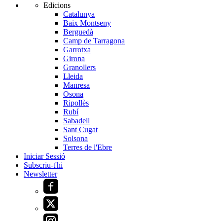
Edicions
Catalunya
Baix Montseny
Berguedà
Camp de Tarragona
Garrotxa
Girona
Granollers
Lleida
Manresa
Osona
Ripollès
Rubí
Sabadell
Sant Cugat
Solsona
Terres de l'Ebre
Iniciar Sessió
Subscriu-t'hi
Newsletter