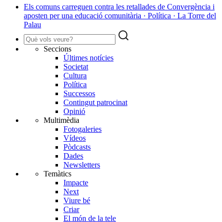
Els comuns carreguen contra les retallades de Convergència i
aposten per una educació comunitària · Política · La Torre del
Palau
Seccions
Últimes notícies
Societat
Cultura
Política
Successos
Contingut patrocinat
Opinió
Multimèdia
Fotogaleries
Vídeos
Pòdcasts
Dades
Newsletters
Temàtics
Impacte
Next
Viure bé
Criar
El món de la tele