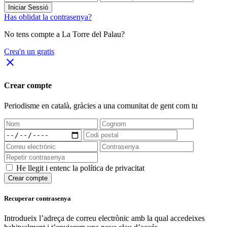
Iniciar Sessió
Has oblidat la contrasenya?
No tens compte a La Torre del Palau?
Crea'n un gratis
close
Crear compte
Periodisme
en català
, gràcies a una comunitat de gent com tu
He llegit i entenc la política de privacitat
Crear compte
Recuperar contrasenya
Introdueix l’adreça de correu electrònic amb la qual accedeixes