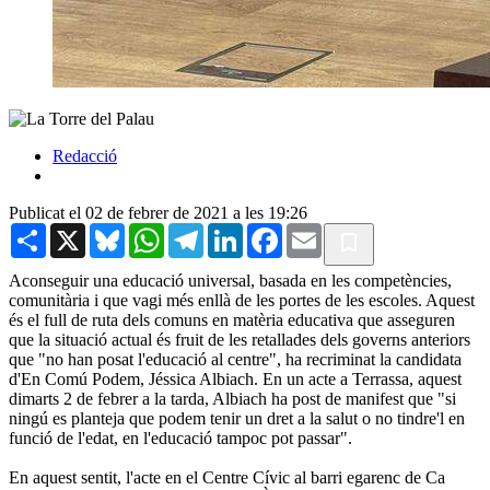
Redacció
Publicat el 02 de febrer de 2021 a les 19:26
Share
X
Bluesky
WhatsApp
Telegram
LinkedIn
Facebook
Email
Aconseguir una educació universal, basada en les competències,
comunitària i que vagi més enllà de les portes de les escoles. Aquest
és el full de ruta dels comuns en matèria educativa que asseguren
que la situació actual és fruit de les retallades dels governs anteriors
que "no han posat l'educació al centre", ha recriminat la candidata
d'En Comú Podem, Jéssica Albiach. En un acte a Terrassa, aquest
dimarts 2 de febrer a la tarda, Albiach ha post de manifest que "si
ningú es planteja que podem tenir un dret a la salut o no tindre'l en
funció de l'edat, en l'educació tampoc pot passar".
En aquest sentit, l'acte en el Centre Cívic al barri egarenc de Ca