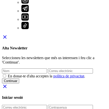
close
Alta Newsletter
Seleccioneu les newsletters que més us interessen i feu clic a
'Continuar'.
En donar-te d'alta acceptes la
política de privacitat
.
Continuar
close
Iniciar sessió