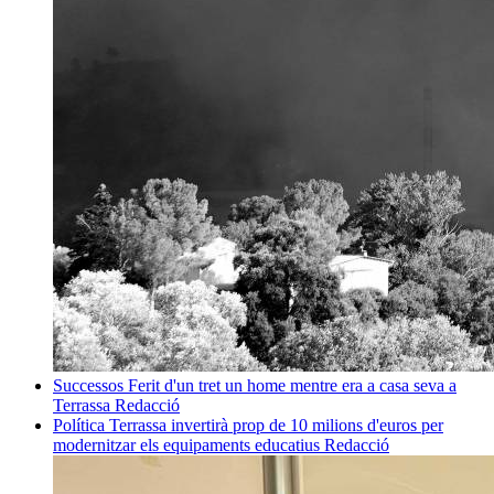
Successos
Ferit d'un tret un home mentre era a casa seva a
Terrassa
Redacció
Política
Terrassa invertirà prop de 10 milions d'euros per
modernitzar els equipaments educatius
Redacció