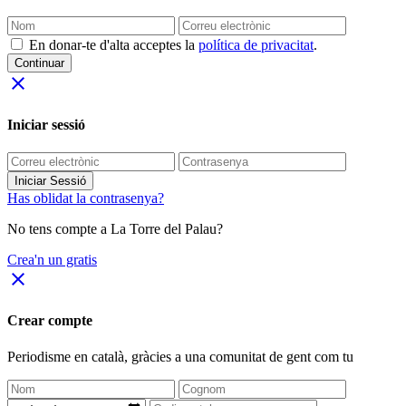
En donar-te d'alta acceptes la
política de privacitat
.
Continuar
close
Iniciar sessió
Iniciar Sessió
Has oblidat la contrasenya?
No tens compte a La Torre del Palau?
Crea'n un gratis
close
Crear compte
Periodisme
en català
, gràcies a una comunitat de gent com tu