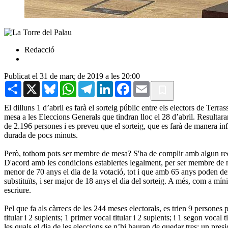
Redacció
Publicat el 31 de març de 2019 a les 20:00
Share
X
Bluesky
WhatsApp
Telegram
LinkedIn
Facebook
Email
El dilluns 1 d’abril es farà el sorteig públic entre els electors de Terr
mesa a les Eleccions Generals que tindran lloc el 28 d’abril. Resultar
de 2.196 persones i es preveu que el sorteig, que es farà de manera in
durada de pocs minuts.
Però, tothom pots ser membre de mesa? S'ha de complir amb algun req
D'acord amb les condicions establertes legalment, per ser membre de 
menor de 70 anys el dia de la votació, tot i que amb 65 anys poden d
substituïts, i ser major de 18 anys el dia del sorteig. A més, com a míni
escriure.
Pel que fa als càrrecs de les 244 meses electorals, es trien 9 persones 
titular i 2 suplents; 1 primer vocal titular i 2 suplents; i 1 segon vocal ti
les quals el dia de les eleccions se n’hi hauran de quedar tres: un pres