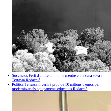
Successos
Ferit d'un tret un home mentre era a casa seva a
Terrassa
Redacció
Política
Terrassa invertirà prop de 10 milions d'euros per
modernitzar els equipaments educatius
Redacció