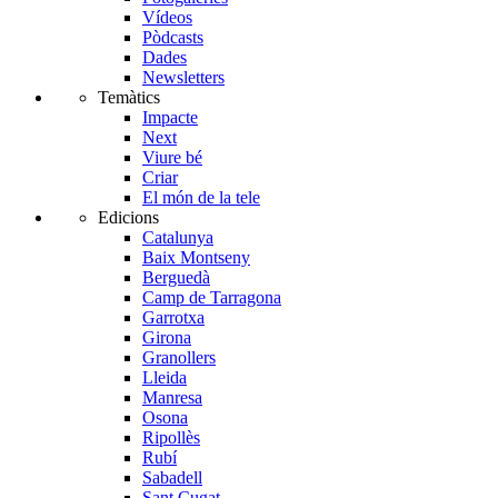
Vídeos
Pòdcasts
Dades
Newsletters
Temàtics
Impacte
Next
Viure bé
Criar
El món de la tele
Edicions
Catalunya
Baix Montseny
Berguedà
Camp de Tarragona
Garrotxa
Girona
Granollers
Lleida
Manresa
Osona
Ripollès
Rubí
Sabadell
Sant Cugat