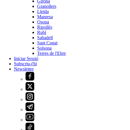
Girona
Granollers
Lleida
Manresa
Osona
Ripollès
Rubí
Sabadell
Sant Cugat
Solsona
Terres de l'Ebre
Iniciar Sessió
Subscriu-t'hi
Newsletter