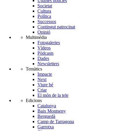
Últimes notícies
Societat
Cultura
Política
Successos
Contingut patrocinat
Opinió
Multimèdia
Fotogaleries
Vídeos
Pòdcasts
Dades
Newsletters
Temàtics
Impacte
Next
Viure bé
Criar
El món de la tele
Edicions
Catalunya
Baix Montseny
Berguedà
Camp de Tarragona
Garrotxa