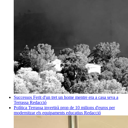
Successos
Ferit d'un tret un home mentre era a casa seva a
Terrassa
Redacció
Política
Terrassa invertirà prop de 10 milions d'euros per
modernitzar els equipaments educatius
Redacció