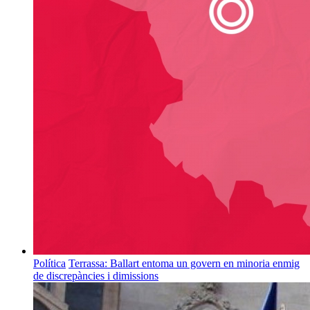
Política
Terrassa: Ballart entoma un govern en minoria enmig
de discrepàncies i dimissions