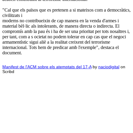
"Cal que els països que es pretenen a si mateixos com a democràtics,
civilitzats i
moderns no contribueixin de cap manera en la venda d'armes i
material bèl·lic als intolerants, de manera directa o indirecta. El
compromís amb la pau és i ha de ser una prioritat per tots nosaltres i,
per tant, com a s ocietat no podem tolerar en cap cas que el negoci
armamentístic sigui aliè a la realitat creixent del terrorisme
internacional. Tots hem de predicar amb l'exemple", destaca el
document.
Manifest de l'ACM sobre els atemptats del 17-A
by
naciodigital
on
Scribd