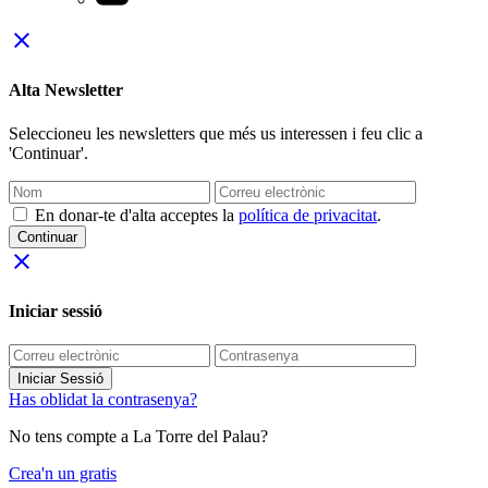
close
Alta Newsletter
Seleccioneu les newsletters que més us interessen i feu clic a
'Continuar'.
En donar-te d'alta acceptes la
política de privacitat
.
Continuar
close
Iniciar sessió
Iniciar Sessió
Has oblidat la contrasenya?
No tens compte a La Torre del Palau?
Crea'n un gratis