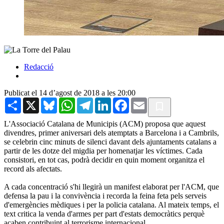
Redacció
Publicat el 14 d’agost de 2018 a les 20:00
Share
X
Bluesky
WhatsApp
Telegram
LinkedIn
Facebook
Email
L'Associació Catalana de Municipis (ACM) proposa que aquest
divendres, primer aniversari dels atemptats a Barcelona i a Cambrils,
se celebrin cinc minuts de silenci davant dels ajuntaments catalans a
partir de les dotze del migdia per homenatjar les víctimes. Cada
consistori, en tot cas, podrà decidir en quin moment organitza el
record als afectats.
A cada concentració s'hi llegirà un manifest elaborat per l'ACM, que
defensa la pau i la convivència i recorda la feina feta pels serveis
d'emergències mèdiques i per la policia catalana. Al mateix temps, el
text critica la venda d'armes per part d'estats democràtics perquè
acaben contribuint al terrorisme internacional.