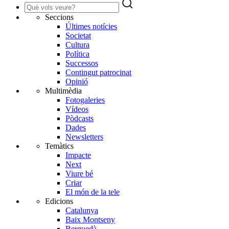
Seccions
Últimes notícies
Societat
Cultura
Política
Successos
Contingut patrocinat
Opinió
Multimèdia
Fotogaleries
Vídeos
Pòdcasts
Dades
Newsletters
Temàtics
Impacte
Next
Viure bé
Criar
El món de la tele
Edicions
Catalunya
Baix Montseny
Berguedà