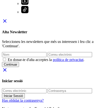
close
Alta Newsletter
Seleccioneu les newsletters que més us interessen i feu clic a
'Continuar'.
En donar-te d'alta acceptes la
política de privacitat
.
Continuar
close
Iniciar sessió
Iniciar Sessió
Has oblidat la contrasenya?