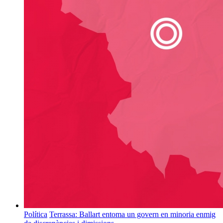
Política
Terrassa: Ballart entoma un govern en minoria enmig