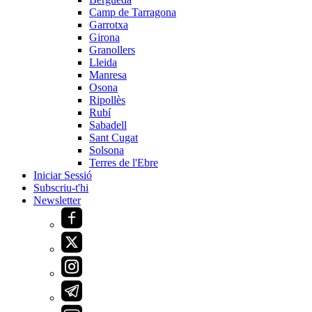
Camp de Tarragona
Garrotxa
Girona
Granollers
Lleida
Manresa
Osona
Ripollès
Rubí
Sabadell
Sant Cugat
Solsona
Terres de l'Ebre
Iniciar Sessió
Subscriu-t'hi
Newsletter