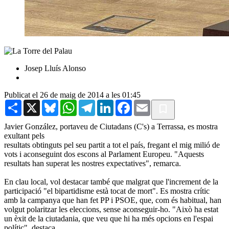
Josep Lluís Alonso
Publicat el 26 de maig de 2014 a les 01:45
Share
X
Bluesky
WhatsApp
Telegram
LinkedIn
Facebook
Email
Javier González, portaveu de Ciutadans (C's) a Terrassa, es mostra
exultant pels
resultats obtinguts pel seu partit a tot el país, fregant el mig milió de
vots i aconseguint dos escons al Parlament Europeu. "Aquests
resultats han superat les nostres expectatives", remarca.
En clau local, vol destacar també que malgrat que l'increment de la
participació "el bipartidisme està tocat de mort". Es mostra crític
amb la campanya que han fet PP i PSOE, que, com és habitual, han
volgut polaritzar les eleccions, sense aconseguir-ho. "Això ha estat
un èxit de la ciutadania, que veu que hi ha més opcions en l'espai
polític", destaca.