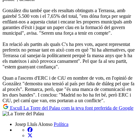
González diu també que els resultats obtinguts a Terrassa, amb
gairebé 5.500 vots i el 7,65% del total, "ens dóna força per seguir
enfilant-nos a aquesta ciutat i encarar les properes municipals amb
garanties d'èxit i jugar un paper clau en la formació del govern
municipal", avisa. "Serem una força a tenir en compte".
En relació als partits als quals C's ha pres vots, aquest representat
prefereix no pensar tant en això com en què "hi ha alternatives, que
Terrassa cal sanejar-la políticament perquè fa massa anys que h ha
els mateixos i això provoca cansament". Pel que fa al seu partit,
"estem guanyant confiança".
Quan a l'ascens d'ERC i de CiU en nombre de vots, en l'opinió de
González "demostra una tensió al país per falta de diàleg pel que fa
al procés". Remarca, però, que "és una manca de comunicació en
les dues bandes". I conclou: "Madrid no ho ha fet bé, però ERC i
CiU, pel camí que van, ens portaran a un conflicte".
Escull La Torre del Palau com la teva font preferida de Google
Josep Lluís Alonso
Política