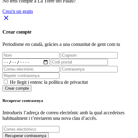
No tens compte a La Torre del Palau?
Crea'n un gratis
close
Crear compte
Periodisme
en català
, gràcies a una comunitat de gent com tu
He llegit i entenc la política de privacitat
Crear compte
Recuperar contrasenya
Introdueix l’adreça de correu electrònic amb la qual accedeixes
habitualment i t’enviarem una nova clau d’accés.
Recuperar contrasenya