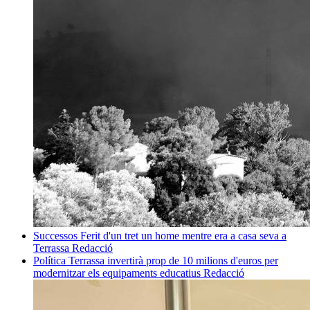
Successos
Ferit d'un tret un home mentre era a casa seva a
Terrassa
Redacció
Política
Terrassa invertirà prop de 10 milions d'euros per
modernitzar els equipaments educatius
Redacció