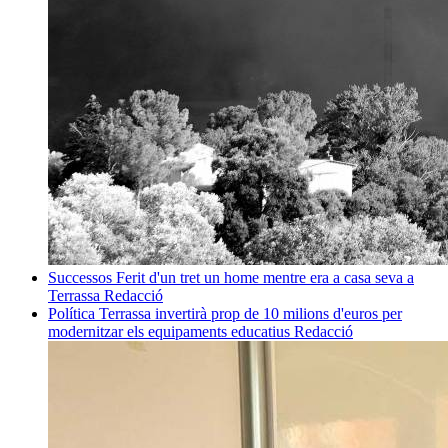
Successos
Ferit d'un tret un home mentre era a casa seva a
Terrassa
Redacció
Política
Terrassa invertirà prop de 10 milions d'euros per
modernitzar els equipaments educatius
Redacció