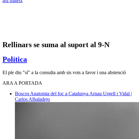
ara mateix
Rellinars se suma al suport al 9-N
Política
El ple diu "sí" a la consulta amb sis vots a favor i una abstenció
ARA A PORTADA
Boscos
Anatomia del foc a Catalunya
Arnau Urgell i Vidal |
Carlos Albaladejo