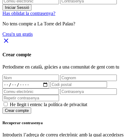
Iniciar Sessió
Has oblidat la contrasenya?
No tens compte a La Torre del Palau?
Crea'n un gratis
close
Crear compte
Periodisme
en català
, gràcies a una comunitat de gent com tu
He llegit i entenc la política de privacitat
Crear compte
Recuperar contrasenya
Introdueix l’adreça de correu electrònic amb la qual accedeixes