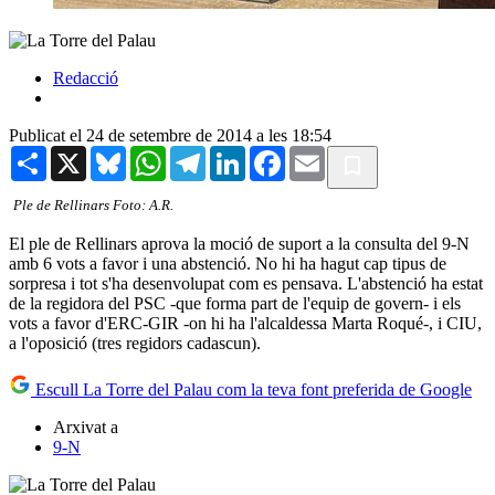
Redacció
Publicat el 24 de setembre de 2014 a les 18:54
Share
X
Bluesky
WhatsApp
Telegram
LinkedIn
Facebook
Email
Ple de Rellinars Foto: A.R.
El ple de Rellinars aprova la moció de suport a la consulta del 9-N
amb 6 vots a favor i una abstenció. No hi ha hagut cap tipus de
sorpresa i tot s'ha desenvolupat com es pensava. L'abstenció ha estat
de la regidora del PSC -que forma part de l'equip de govern- i els
vots a favor d'ERC-GIR -on hi ha l'alcaldessa Marta Roqué-, i CIU,
a l'oposició (tres regidors cadascun).
Escull La Torre del Palau com la teva font preferida de Google
Arxivat a
9-N