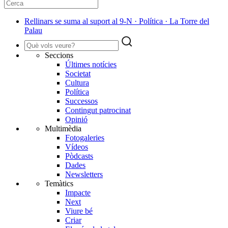
Rellinars se suma al suport al 9-N · Política · La Torre del
Palau
Seccions
Últimes notícies
Societat
Cultura
Política
Successos
Contingut patrocinat
Opinió
Multimèdia
Fotogaleries
Vídeos
Pòdcasts
Dades
Newsletters
Temàtics
Impacte
Next
Viure bé
Criar