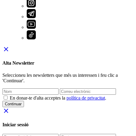
close
Alta Newsletter
Seleccioneu les newsletters que més us interessen i feu clic a
'Continuar'.
En donar-te d'alta acceptes la
política de privacitat
.
Continuar
close
Iniciar sessió