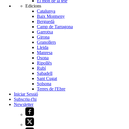
El món de la tele
Edicions
Catalunya
Baix Montseny
Berguedà
Camp de Tarragona
Garrotxa
Girona
Granollers
Lleida
Manresa
Osona
Ripollès
Rubí
Sabadell
Sant Cugat
Solsona
Terres de l'Ebre
Iniciar Sessió
Subscriu-t'hi
Newsletter