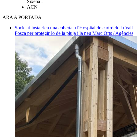
Sixena -
ACN
ARA A PORTADA
Societat
Instal·len una coberta a l'Hospital de cartró de la Vall
Fosca per protegir-lo de la pluja i la neu
Marc Orts / Agències