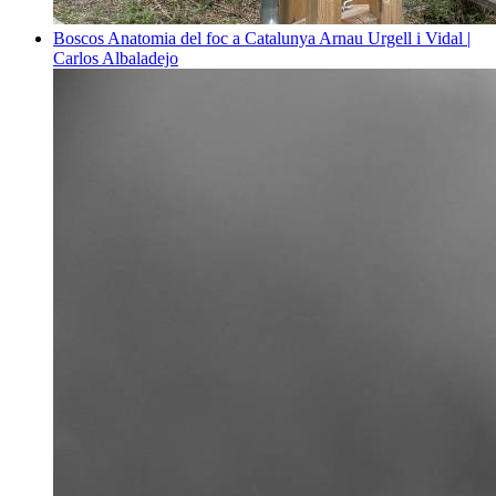
Boscos
Anatomia del foc a Catalunya
Arnau Urgell i Vidal |
Carlos Albaladejo