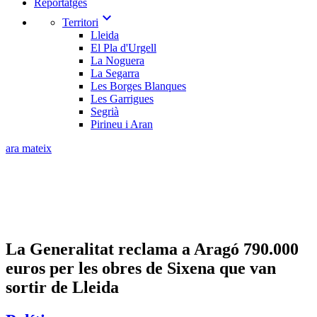
Reportatges
expand_more
Territori
Lleida
El Pla d'Urgell
La Noguera
La Segarra
Les Borges Blanques
Les Garrigues
Segrià
Pirineu i Aran
ara mateix
La Generalitat reclama a Aragó 790.000
euros per les obres de Sixena que van
sortir de Lleida