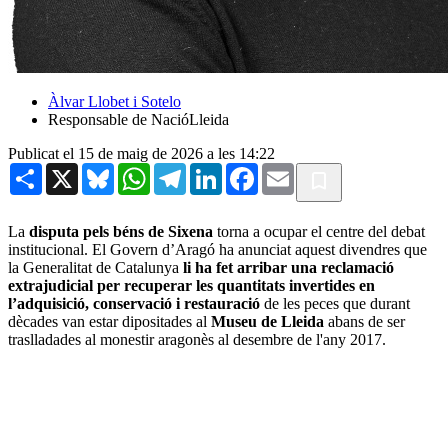
Àlvar Llobet i Sotelo
Responsable de NacióLleida
Publicat el 15 de maig de 2026 a les 14:22
Share
X
Bluesky
WhatsApp
Telegram
LinkedIn
Facebook
Email
La
disputa pels béns de Sixena
torna a ocupar el centre del debat
institucional. El Govern d’Aragó ha anunciat aquest divendres que
la Generalitat de Catalunya
li ha fet arribar una reclamació
extrajudicial per recuperar les quantitats invertides en
l’adquisició, conservació i restauració
de les peces que durant
dècades van estar dipositades al
Museu de Lleida
abans de ser
traslladades al monestir aragonès al desembre de l'any 2017.