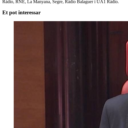
Ràdio, RNE, La Manyana, Segre, Ràdio Balaguer i UA1 Ràdio.
Et pot interessar