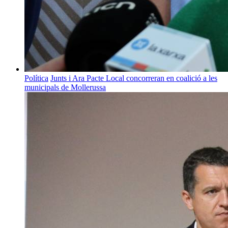
Política
Junts i Ara Pacte Local concorreran en coalició a les
municipals de Mollerussa