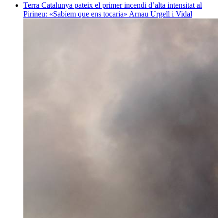
Terra
Catalunya pateix el primer incendi d’alta intensitat al
Pirineu: «Sabíem que ens tocaria»
Arnau Urgell i Vidal