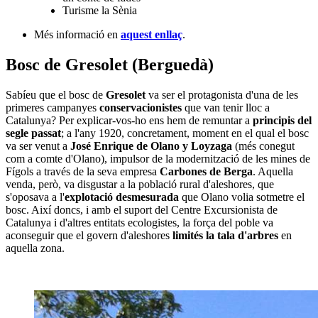
Turisme la Sènia
Més informació en
aquest enllaç
.
Bosc de Gresolet (Berguedà)
Sabíeu que el bosc de
Gresolet
va ser el protagonista d'una de les
primeres campanyes
conservacionistes
que van tenir lloc a
Catalunya? Per explicar-vos-ho ens hem de remuntar a
principis del
segle passat
; a l'any 1920, concretament, moment en el qual el bosc
va ser venut a
José Enrique de Olano y Loyzaga
(més conegut
com a comte d'Olano), impulsor de la modernització de les mines de
Fígols a través de la seva empresa
Carbones de Berga
. Aquella
venda, però, va disgustar a la població rural d'aleshores, que
s'oposava a l'
explotació desmesurada
que Olano volia sotmetre el
bosc. Així doncs, i amb el suport del Centre Excursionista de
Catalunya i d'altres entitats ecologistes, la força del poble va
aconseguir que el govern d'aleshores
limités la tala d'arbres
en
aquella zona.