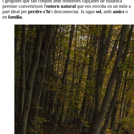
i grogoses que fan conjunt amb frondoses capçades de fullaraca
perenne converteixen l'
entorn natural
que ens envolta en un món a
part ideal per
perdre-s'hi
i desconnectar. Ja sigui
sol
, amb
amics
o
en
família
.