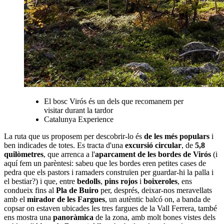
El bosc Virós és un dels que recomanem per
visitar durant la tardor
Catalunya Experience
La ruta que us proposem per descobrir-lo és
de les més populars
i
ben indicades de totes. Es tracta d'una
excursió circular
, de
5,8
quilòmetres
, que arrenca a l'
aparcament de les bordes de Virós
(i
aquí fem un parèntesi: sabeu que les bordes eren petites cases de
pedra que els pastors i ramaders construïen per guardar-hi la palla i
el bestiar?) i que, entre
bedolls
,
pins rojos
i
boixeroles
, ens
condueix fins al
Pla de Buiro
per, després, deixar-nos meravellats
amb el
mirador de les Fargues
, un autèntic balcó on, a banda de
copsar on estaven ubicades les tres fargues de la Vall Ferrera, també
ens mostra una
panoràmica
de la zona, amb molt bones vistes dels