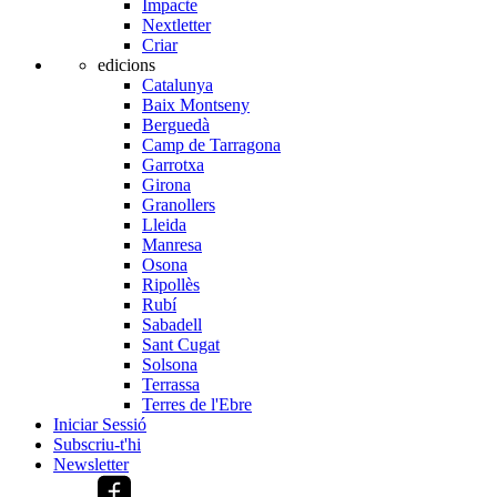
Impacte
Nextletter
Criar
edicions
Catalunya
Baix Montseny
Berguedà
Camp de Tarragona
Garrotxa
Girona
Granollers
Lleida
Manresa
Osona
Ripollès
Rubí
Sabadell
Sant Cugat
Solsona
Terrassa
Terres de l'Ebre
Iniciar Sessió
Subscriu-t'hi
Newsletter