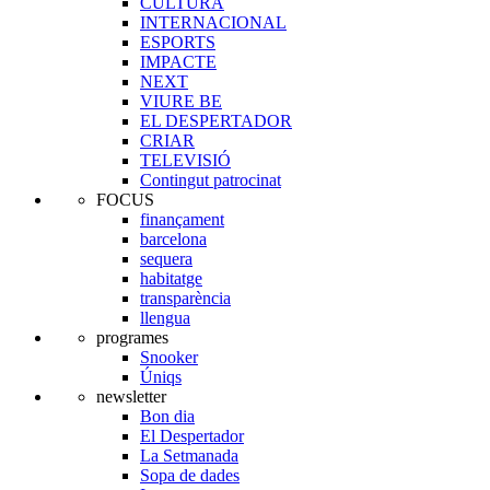
CULTURA
INTERNACIONAL
ESPORTS
IMPACTE
NEXT
VIURE BE
EL DESPERTADOR
CRIAR
TELEVISIÓ
Contingut patrocinat
FOCUS
finançament
barcelona
sequera
habitatge
transparència
llengua
programes
Snooker
Úniqs
newsletter
Bon dia
El Despertador
La Setmanada
Sopa de dades