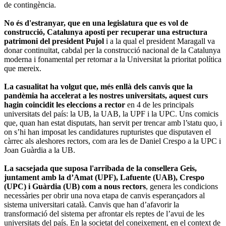
de contingència.
No és d'estranyar, que en una legislatura que es vol de
construcció, Catalunya aposti per recuperar una estructura
patrimoni del president Pujol
i a la qual el president Maragall va
donar continuïtat, cabdal per la construcció nacional de la Catalunya
moderna i fonamental per retornar a la Universitat la prioritat política
que mereix.
La casualitat ha volgut que, més enllà dels canvis que la
pandèmia ha accelerat a les nostres universitats, aquest curs
hagin coincidit
les eleccions a rector
en 4 de les principals
universitats del país: la UB, la UAB, la UPF i la UPC. Uns comicis
que, quan han estat disputats, han servit per trencar amb l’statu quo, i
on s’hi han imposat les candidatures rupturistes que disputaven el
càrrec als aleshores rectors, com ara les de Daniel Crespo a la UPC i
Joan Guàrdia a la UB.
La sacsejada que suposa l'arribada de la consellera Geis,
juntament amb la d’Amat (UPF), Lafuente (UAB), Crespo
(UPC) i Guàrdia (UB) com a nous rectors
, genera les condicions
necessàries per obrir una nova etapa de canvis esperançadors al
sistema universitari català. Canvis que han d’afavorir la
transformació del sistema per afrontar els reptes de l’avui de les
universitats del país. En la societat del coneixement, en el context de