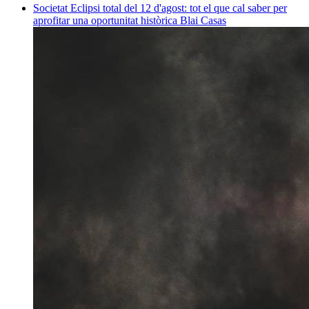
Societat
Eclipsi total del 12 d'agost: tot el que cal saber per
aprofitar una oportunitat històrica
Blai Casas