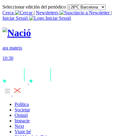
Seleccionar edición del periódico
Cerca
|
Newsletters
|
Iniciar Sessió
ara mateix
10:30
Política
Societat
Opinió
Impacte
Next
Viure bé