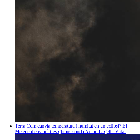
Terra
Com canvia temperatura i humitat en un eclipsi? El
Meteocat enviarà tres globus sonda
Arnau Urgell i Vidal