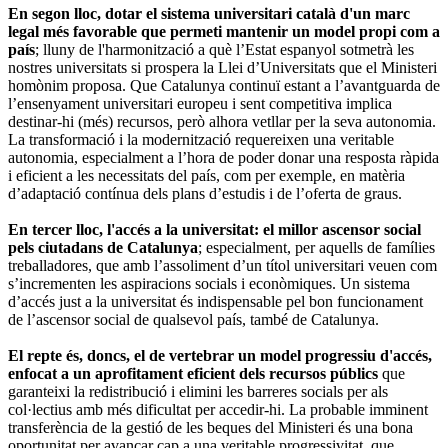
En segon lloc, dotar el sistema universitari català d'un marc
legal més favorable que permeti mantenir un model propi com a
país
; lluny de l'harmonització a què l’Estat espanyol sotmetrà les
nostres universitats si prospera la Llei d’Universitats que el Ministeri
homònim proposa. Que Catalunya continuï estant a l’avantguarda de
l’ensenyament universitari europeu i sent competitiva implica
destinar-hi (més) recursos, però alhora vetllar per la seva autonomia.
La transformació i la modernització requereixen una veritable
autonomia, especialment a l’hora de poder donar una resposta ràpida
i eficient a les necessitats del país, com per exemple, en matèria
d’adaptació contínua dels plans d’estudis i de l’oferta de graus.
En tercer lloc, l'accés a la universitat: el millor ascensor social
pels ciutadans de Catalunya
; especialment, per aquells de famílies
treballadores, que amb l’assoliment d’un títol universitari veuen com
s’incrementen les aspiracions socials i econòmiques. Un sistema
d’accés just a la universitat és indispensable pel bon funcionament
de l’ascensor social de qualsevol país, també de Catalunya.
El repte és, doncs, el de vertebrar un model progressiu d'accés,
enfocat a un aprofitament eficient dels recursos públics
que
garanteixi la redistribució i elimini les barreres socials per als
col·lectius amb més dificultat per accedir-hi. La probable imminent
transferència de la gestió de les beques del Ministeri és una bona
oportunitat per avançar cap a una veritable progressivitat, que