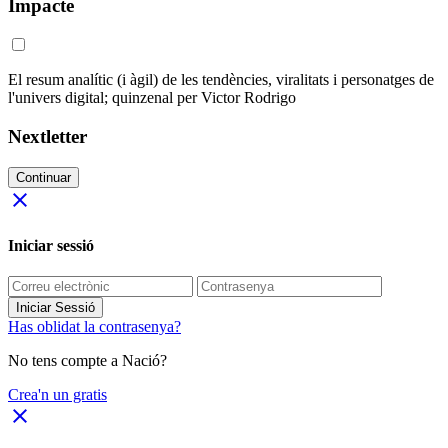
Impacte
El resum analític (i àgil) de les tendències, viralitats i personatges de
l'univers digital; quinzenal per Victor Rodrigo
Nextletter
Continuar
close
Iniciar sessió
Iniciar Sessió
Has oblidat la contrasenya?
No tens compte a Nació?
Crea'n un gratis
close