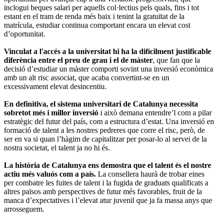
inclogui beques salari per aquells col·lectius pels quals, fins i tot
estant en el tram de renda més baix i tenint la gratuïtat de la
matrícula, estudiar continua comportant encara un elevat cost
d’oportunitat.
Vinculat a l'accés a la universitat hi ha la difícilment justificable
diferència entre el preu de grau i el de màster
, que fan que la
decisió d’estudiar un màster comporti sovint una inversió econòmica
amb un alt risc associat, que acaba convertint-se en un
excessivament elevat desincentiu.
En definitiva, el sistema universitari de Catalunya necessita
sobretot més i millor inversió
i això demana entendre’l com a pilar
estratègic del futur del país, com a estructura d’estat. Una inversió en
formació de talent a les nostres pedreres que corre el risc, però, de
ser en va si quan l’hàgim de capitalitzar per posar-lo al servei de la
nostra societat, el talent ja no hi és.
La història de Catalunya ens demostra que el talent és el nostre
actiu més valuós com a país.
La consellera haurà de trobar eines
per combatre les fuites de talent i la fugida de graduats qualificats a
altres països amb perspectives de futur més favorables, fruit de la
manca d’expectatives i l’elevat atur juvenil que ja fa massa anys que
arrosseguem.