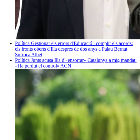
Política
Gestionar els errors d'Educació i complir els acords:
els fronts oberts d'Illa després de dos anys a Palau
Bernat
Surroca Albet
Política
Junts acusa Illa d'«ensorrar» Catalunya a mig mandat:
«Ha perdut el control»
ACN