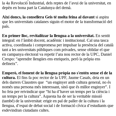
la 4a Revolució Industrial, dels reptes de l’avui de la universitat, en
depèn en bona part la Catalunya del demà.
Així doncs, la consellera Geis té molta feina al davant
si aspira
que les universitats catalanes siguin el motor de la transformació del
país.
En primer lloc, revitalitzar la llengua a la universitat.
En sentit
integral: en l’àmbit docent, acadèmic i institucional. Cal una tasca
activa, coordinada i compromesa per impulsar la presència del català
tant a les universitats públiques com privades, sense oblidar el que
en campanya electoral va repetir l’ara nou rector de la UPC, Daniel
Crespo: “aprendre llengües ens enriqueix, però la pròpia ens
defineix”.
Emperò, el foment de la llengua pròpia no s'entén sense el de la
cultura.
El fins fa poc rector de la UPF, Jaume Casals, deia en un
dels darrers Claustres que “un enginyer amb cultura general, no és
només una persona més interessant, sinó que és millor enginyer”. I
ho feia per reivindicar que “hi ha d’haver un temps per la ciència i
un temps per la cultura”. Aquesta ha de ser la veritable missió
(també) de la universitat: erigir en pal de paller de la cultura i la
llengua, d’espai de debat social i de formació cívica d’estudiants que
esdevindran ciutadans cultes.