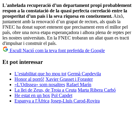
L'anhelada recuperació d’un departament propi probablement
respon a la constatació de la quasi perfecta correlació entre la
prosperitat d’un país i la seva riquesa en coneixement.
Això,
juntament amb la renovació d’un grapat de rectors, als quals la
FNEC ha donat suport entenent que precisament eren el millor pel
país, obre una nova etapa esperançadora i alhora plena de reptes per
les nostres universitats. En la FNEC trobaran un aliat quan es tracti
d'impulsar i construir el país.
Escull Nació com la teva font preferida de Google
Et pot interessar
L’estabilitat que ho mou tot
Germà Capdevila
Honor al porró!
Xavier Grasset i Foraster
«L'Odissea» som nosaltres
Rafael Marín
La llei de Zeus, de Troia a Ceuta
Marta Ribera Carbó
He estat en un box
Pol Capdet
Espanya a l'Àfrica
Josep-Lluís Carod-Rovira