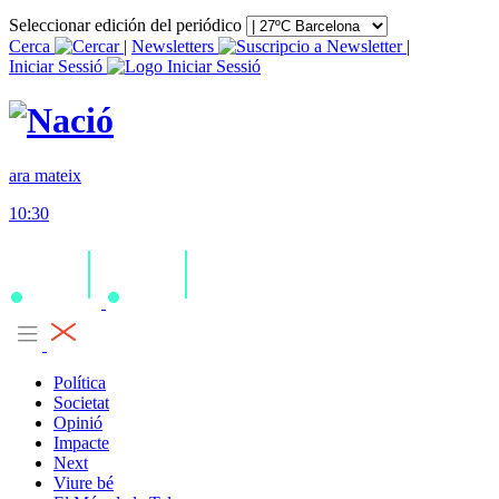
Seleccionar edición del periódico
Cerca
|
Newsletters
|
Iniciar Sessió
ara mateix
10:30
Política
Societat
Opinió
Impacte
Next
Viure bé