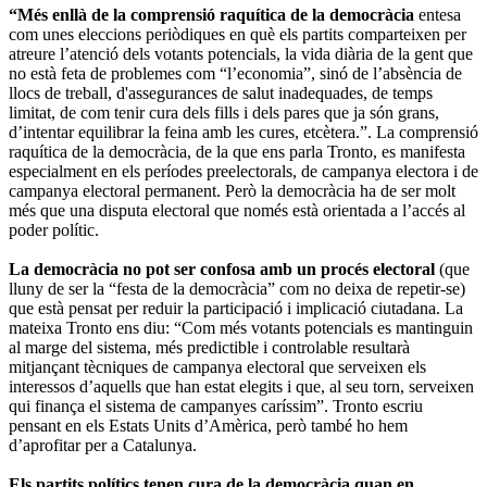
“Més enllà de la comprensió raquítica de la democràcia
entesa
com unes eleccions periòdiques en què els partits comparteixen per
atreure l’atenció dels votants potencials, la vida diària de la gent que
no està feta de problemes com “l’economia”, sinó de l’absència de
llocs de treball, d'assegurances de salut inadequades, de temps
limitat, de com tenir cura dels fills i dels pares que ja són grans,
d’intentar equilibrar la feina amb les cures, etcètera.”. La comprensió
raquítica de la democràcia, de la que ens parla Tronto, es manifesta
especialment en els períodes preelectorals, de campanya electora i de
campanya electoral permanent. Però la democràcia ha de ser molt
més que una disputa electoral que només està orientada a l’accés al
poder polític.
La democràcia no pot ser confosa amb un procés electoral
(que
lluny de ser la “festa de la democràcia” com no deixa de repetir-se)
que està pensat per reduir la participació i implicació ciutadana. La
mateixa Tronto ens diu: “Com més votants potencials es mantinguin
al marge del sistema, més predictible i controlable resultarà
mitjançant tècniques de campanya electoral que serveixen els
interessos d’aquells que han estat elegits i que, al seu torn, serveixen
qui finança el sistema de campanyes caríssim”. Tronto escriu
pensant en els Estats Units d’Amèrica, però també ho hem
d’aprofitar per a Catalunya.
Els partits polítics tenen cura de la democràcia quan en