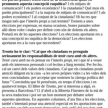
promouen aquesta concepció raquítica?
I els mitjans de
comunicació? I els poders econòmics? I la ciutadania? Què mou els
partits principalment? I a la majoria de mitjans de comunicació? I als
poders econòmics? I al conjunt de la ciutadania? Hi ha res que
mogui més que l’interès propi a curt termini? Tornem a unes
eleccions per expressar, en massa ocasions, bones paraules sobre
allò diem voler i males per definir com són de dolents els altres.
Portarà res de bo aquestes eleccions? Les eleccions aportaran res a
una concepció no raquítica de la democràcia? Les eleccions
aportaran res a la cura que necessitem?
Tronto ho te clar: “Cal que els ciutadans es prenguin
seriosament les responsabilitats de
tenir cura amb
els altres.
Tenir cura amb
no és pensar en l’interès propi, tot i que té a veure
amb els interessos personals i col·lectius a llarg termini. Per fer-ho,
cal un canvi dels valors dels ciutadans. Cal que els ciutadans posin
atenció diligent en la cura –a les seves pròpies vides i a les vides dels
seus conciutadans- per acceptar que sostenen la càrrega política del
futur.” Convindria que hi penséssim, en temps d’eleccions i en
qualsevol temps. El llibre de Tronto, per si interessa a algú, es
presenta a Barcelona l’11 d’abril a la llibreria Finestres de la mà de
la seva traductora i pot ser un bon moment per debatre sobre
aquestes qüestions. En aquestes columnes, d’ara fins a les eleccions,
també s’intentarà posar una atenció especial en les aportacions que
en poden ser útils per tenir democràcia, més enllà del que fem amb