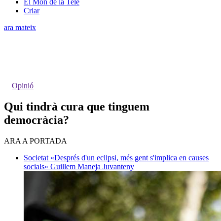
El Món de la Tele
Criar
ara mateix
Opinió
Qui tindrà cura que tinguem
democràcia?
ARA A PORTADA
Societat
«Després d'un eclipsi, més gent s'implica en causes
socials»
Guillem Maneja Juvanteny