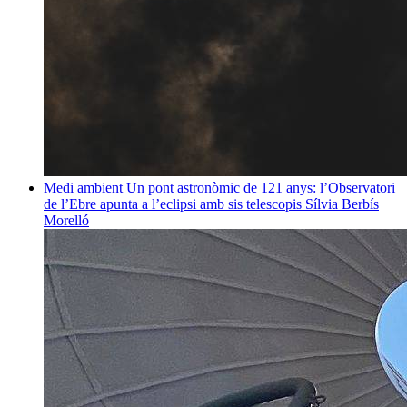
Medi ambient
Un pont astronòmic de 121 anys: l’Observatori
de l’Ebre apunta a l’eclipsi amb sis telescopis
Sílvia Berbís
Morelló