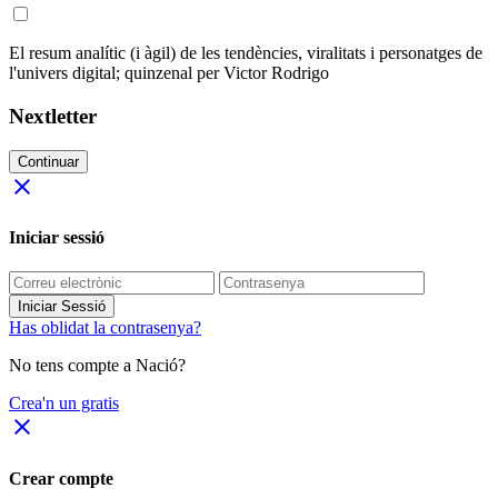
El resum analític (i àgil) de les tendències, viralitats i personatges de
l'univers digital; quinzenal per Victor Rodrigo
Nextletter
Continuar
close
Iniciar sessió
Iniciar Sessió
Has oblidat la contrasenya?
No tens compte a Nació?
Crea'n un gratis
close
Crear compte