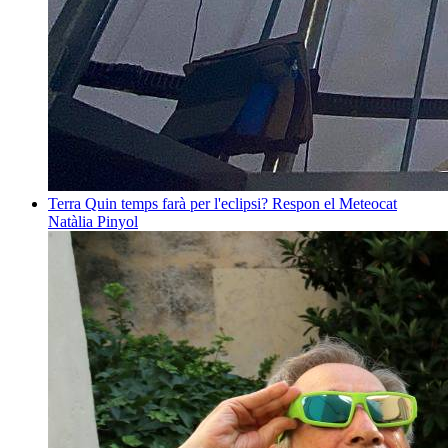
Terra
Quin temps farà per l'eclipsi? Respon el Meteocat
Natàlia Pinyol