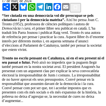
17 de març de 2024
Share
X
Bluesky
WhatsApp
Telegram
LinkedIn
Facebook
Email
“Ser ciutadà en una democràcia vol dir preocupar-se pels
ciutadans i per la democràcia mateixa”.
Així ho pensa Joan C.
Tronto (1952), professora de ciències polítiques i autora de
Democràcia i cura
, el primer llibre seu publicat en català. L’ha
traduït Iris Parra Jounou i publicat Raig verd. Tronto és una autora
de referència per pensar i practicar la cura. Aquest llibre és d’enorme
interès per diferents motius i, en aquesta setmana d’anunci
d’eleccions al Parlament de Catalunya, també per pensar la societat
que estem vivint.
Tronto no escriu pensant en Catalunya, ni en el seu present ni el
seu passat o futur.
Però això no impedeix que la puguem llegir
també pensant en la nostra societat avui. El president Aragonés ha
presentat com un argument clau per explicar la seva convocatòria
electoral la irresponsabilitat de Junts i comuns. La irresponsabilitat
de no haver aprovat els seus pressupostos. Convé pensar en la
responsabilitat que assumim davant de la democràcia i la cura.
Convé pensar com pot ser que, tot i acordar impostos que es
presenten com els més socials o els més expansius de la història, la
pobresa no deixa d’agreujar-se, la necessitat de cures no deixa
d’augmentar...