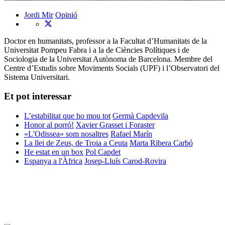
Jordi Mir
Opinió
Doctor en humanitats, professor a la Facultat d’Humanitats de la
Universitat Pompeu Fabra i a la de Ciències Polítiques i de
Sociologia de la Universitat Autònoma de Barcelona. Membre del
Centre d’Estudis sobre Moviments Socials (UPF) i l’Observatori del
Sistema Universitari.
Et pot interessar
L’estabilitat que ho mou tot
Germà Capdevila
Honor al porró!
Xavier Grasset i Foraster
«L'Odissea» som nosaltres
Rafael Marín
La llei de Zeus, de Troia a Ceuta
Marta Ribera Carbó
He estat en un box
Pol Capdet
Espanya a l'Àfrica
Josep-Lluís Carod-Rovira