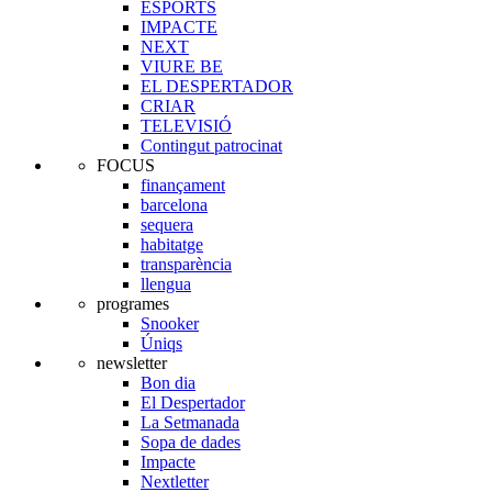
ESPORTS
IMPACTE
NEXT
VIURE BE
EL DESPERTADOR
CRIAR
TELEVISIÓ
Contingut patrocinat
FOCUS
finançament
barcelona
sequera
habitatge
transparència
llengua
programes
Snooker
Úniqs
newsletter
Bon dia
El Despertador
La Setmanada
Sopa de dades
Impacte
Nextletter