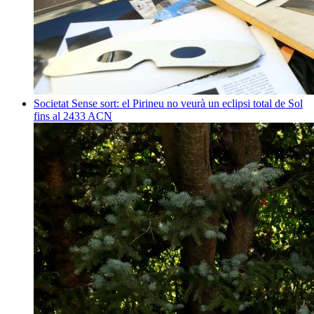
Societat
Sense sort: el Pirineu no veurà un eclipsi total de Sol
fins al 2433
ACN