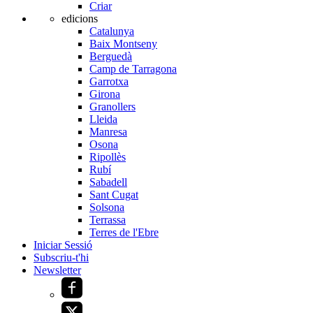
Criar
edicions
Catalunya
Baix Montseny
Berguedà
Camp de Tarragona
Garrotxa
Girona
Granollers
Lleida
Manresa
Osona
Ripollès
Rubí
Sabadell
Sant Cugat
Solsona
Terrassa
Terres de l'Ebre
Iniciar Sessió
Subscriu-t'hi
Newsletter