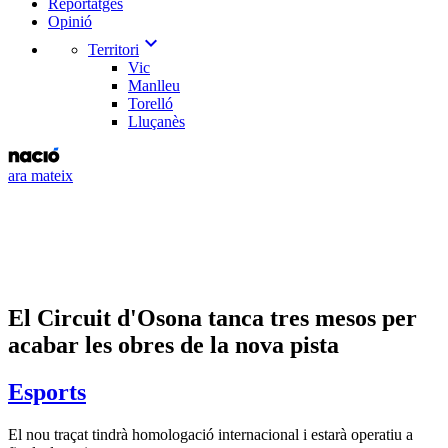
Reportatges
Opinió
expand_more
Territori
Vic
Manlleu
Torelló
Lluçanès
ara mateix
El Circuit d'Osona tanca tres mesos per
acabar les obres de la nova pista
Esports
El nou traçat tindrà homologació internacional i estarà operatiu a