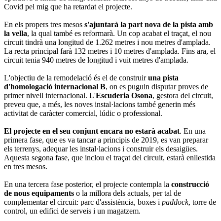
Covid pel mig que ha retardat el projecte.
En els propers tres mesos
s'ajuntarà la part nova de la pista amb
la vella
, la qual també es reformarà. Un cop acabat el traçat, el nou
circuit tindrà una longitud de 1.262 metres i nou metres d'amplada.
La recta principal farà 132 metres i 10 metres d'amplada. Fins ara, el
circuit tenia 940 metres de longitud i vuit metres d'amplada.
L'objectiu de la remodelació és el de construir
una pista
d'homologació internacional B
, on es puguin disputar proves de
primer nivell internacional. L'
Escuderia Osona
, gestora del circuit,
preveu que, a més, les noves instal·lacions també generin més
activitat de caràcter comercial, lúdic o professional.
El projecte en el seu conjunt encara no estarà acabat
. En una
primera fase, que es va tancar a principis de 2019, es van preparar
els terrenys, adequar les instal·lacions i construir els desaigües.
Aquesta segona fase, que inclou el traçat del circuit, estarà enllestida
en tres mesos.
En una tercera fase posterior, el projecte contempla la
construcció
de nous equipaments
o la millora dels actuals, per tal de
complementar el circuit: parc d'assistència, boxes i
paddock
, torre de
control, un edifici de serveis i un magatzem.