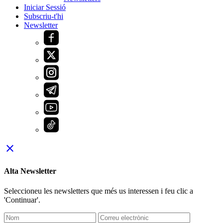
Iniciar Sessió
Subscriu-t'hi
Newsletter
close
Alta Newsletter
Seleccioneu les newsletters que més us interessen i feu clic a
'Continuar'.