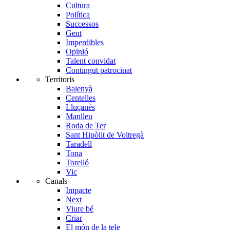
Cultura
Política
Successos
Gent
Imperdibles
Opinió
Talent convidat
Contingut patrocinat
Territoris
Balenyà
Centelles
Lluçanès
Manlleu
Roda de Ter
Sant Hipòlit de Voltregà
Taradell
Tona
Torelló
Vic
Canals
Impacte
Next
Viure bé
Criar
El món de la tele