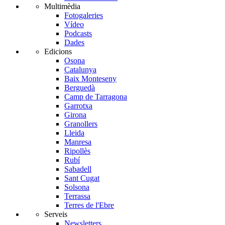
Multimèdia
Fotogaleries
Vídeo
Podcasts
Dades
Edicions
Osona
Catalunya
Baix Monteseny
Berguedà
Camp de Tarragona
Garrotxa
Girona
Granollers
Lleida
Manresa
Ripollès
Rubí
Sabadell
Sant Cugat
Solsona
Terrassa
Terres de l'Ebre
Serveis
Newsletters