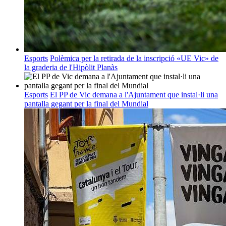
Esports
Polèmica per la retirada de la inscripció «UE Vic» de
la graderia de l'Hipòlit Planàs
Esports
El PP de Vic demana a l'Ajuntament que instal·li una
pantalla gegant per la final del Mundial