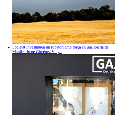
Societat
Investiguen un robatori amb força en una joieria de
Manlleu
Irene Giménez Vinyet