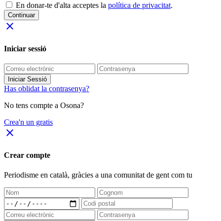
En donar-te d'alta acceptes la
política de privacitat
.
Continuar
close
Iniciar sessió
Iniciar Sessió
Has oblidat la contrasenya?
No tens compte a Osona?
Crea'n un gratis
close
Crear compte
Periodisme
en català
, gràcies a una comunitat de gent com tu