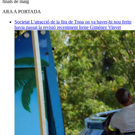
finals de maig
ARA A PORTADA
Societat
L'atracció de la fira de Tona on va haver-hi nou ferits
havia passat la revisió recentment
Irene Giménez Vinyet