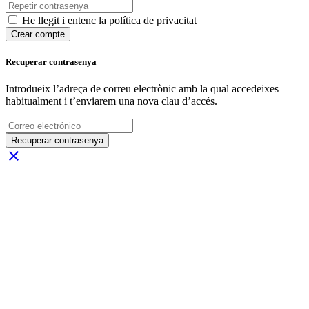
He llegit i entenc la política de privacitat
Crear compte
Recuperar contrasenya
Introdueix l’adreça de correu electrònic amb la qual accedeixes
habitualment i t’enviarem una nova clau d’accés.
Recuperar contrasenya
close