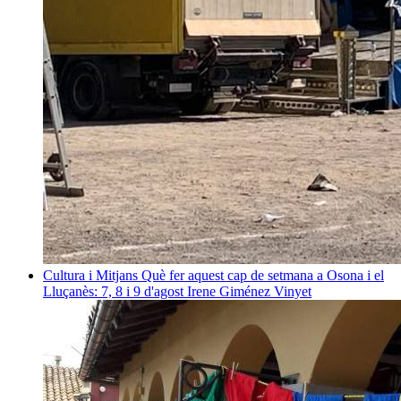
Cultura i Mitjans
Què fer aquest cap de setmana a Osona i el
Lluçanès: 7, 8 i 9 d'agost
Irene Giménez Vinyet