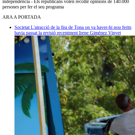
independència - Els republicans volen recollir opinions de 140.000
persones per fer el seu programa
ARA A PORTADA
Societat
L'atracció de la fira de Tona on va haver-hi nou ferits
havia passat la revisió recentment
Irene Giménez Vinyet