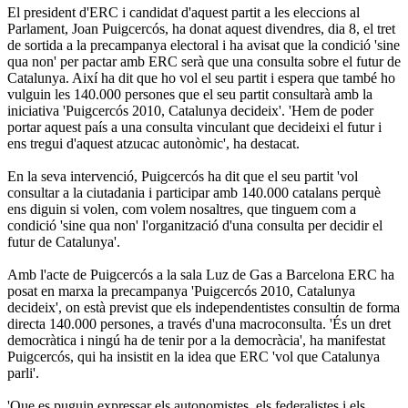
El president d'ERC i candidat d'aquest partit a les eleccions al
Parlament, Joan Puigcercós, ha donat aquest divendres, dia 8, el tret
de sortida a la precampanya electoral i ha avisat que la condició 'sine
qua non' per pactar amb ERC serà que una consulta sobre el futur de
Catalunya. Així ha dit que ho vol el seu partit i espera que també ho
vulguin les 140.000 persones que el seu partit consultarà amb la
iniciativa 'Puigcercós 2010, Catalunya decideix'. 'Hem de poder
portar aquest país a una consulta vinculant que decideixi el futur i
ens tregui d'aquest atzucac autonòmic', ha destacat.
En la seva intervenció, Puigcercós ha dit que el seu partit 'vol
consultar a la ciutadania i participar amb 140.000 catalans perquè
ens diguin si volen, com volem nosaltres, que tinguem com a
condició 'sine qua non' l'organització d'una consulta per decidir el
futur de Catalunya'.
Amb l'acte de Puigcercós a la sala Luz de Gas a Barcelona ERC ha
posat en marxa la precampanya 'Puigcercós 2010, Catalunya
decideix', on està previst que els independentistes consultin de forma
directa 140.000 persones, a través d'una macroconsulta. 'És un dret
democràtica i ningú ha de tenir por a la democràcia', ha manifestat
Puigcercós, qui ha insistit en la idea que ERC 'vol que Catalunya
parli'.
'Que es puguin expressar els autonomistes, els federalistes i els