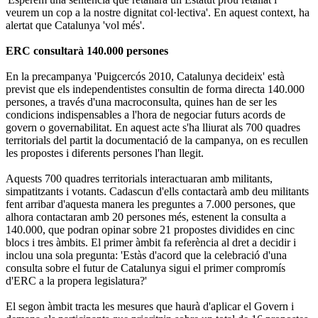
veurem un cop a la nostre dignitat col·lectiva'. En aquest context, ha
alertat que Catalunya 'vol més'.
ERC consultarà 140.000 persones
En la precampanya 'Puigcercós 2010, Catalunya decideix' està
previst que els independentistes consultin de forma directa 140.000
persones, a través d'una macroconsulta, quines han de ser les
condicions indispensables a l'hora de negociar futurs acords de
govern o governabilitat. En aquest acte s'ha lliurat als 700 quadres
territorials del partit la documentació de la campanya, on es recullen
les propostes i diferents persones l'han llegit.
Aquests 700 quadres territorials interactuaran amb militants,
simpatitzants i votants. Cadascun d'ells contactarà amb deu militants
fent arribar d'aquesta manera les preguntes a 7.000 persones, que
alhora contactaran amb 20 persones més, estenent la consulta a
140.000, que podran opinar sobre 21 propostes dividides en cinc
blocs i tres àmbits. El primer àmbit fa referència al dret a decidir i
inclou una sola pregunta: 'Estàs d'acord que la celebració d'una
consulta sobre el futur de Catalunya sigui el primer compromís
d'ERC a la propera legislatura?'
El segon àmbit tracta les mesures que haurà d'aplicar el Govern i