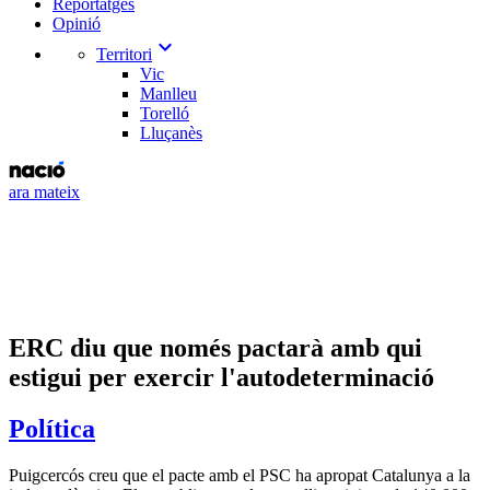
Reportatges
Opinió
expand_more
Territori
Vic
Manlleu
Torelló
Lluçanès
ara mateix
ERC diu que només pactarà amb qui
estigui per exercir l'autodeterminació
Política
Puigcercós creu que el pacte amb el PSC ha apropat Catalunya a la