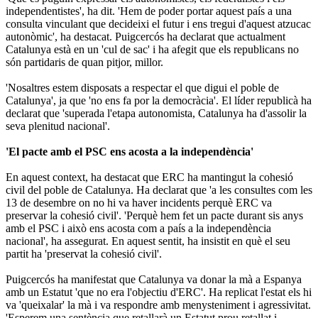
independentistes', ha dit. 'Hem de poder portar aquest país a una
consulta vinculant que decideixi el futur i ens tregui d'aquest atzucac
autonòmic', ha destacat. Puigcercós ha declarat que actualment
Catalunya està en un 'cul de sac' i ha afegit que els republicans no
són partidaris de quan pitjor, millor.
'Nosaltres estem disposats a respectar el que digui el poble de
Catalunya', ja que 'no ens fa por la democràcia'. El líder republicà ha
declarat que 'superada l'etapa autonomista, Catalunya ha d'assolir la
seva plenitud nacional'.
'El pacte amb el PSC ens acosta a la independència'
En aquest context, ha destacat que ERC ha mantingut la cohesió
civil del poble de Catalunya. Ha declarat que 'a les consultes com les
13 de desembre on no hi va haver incidents perquè ERC va
preservar la cohesió civil'. 'Perquè hem fet un pacte durant sis anys
amb el PSC i això ens acosta com a país a la independència
nacional', ha assegurat. En aquest sentit, ha insistit en què el seu
partit ha 'preservat la cohesió civil'.
Puigcercós ha manifestat que Catalunya va donar la mà a Espanya
amb un Estatut 'que no era l'objectiu d'ERC'. Ha replicat l'estat els hi
va 'queixalar' la mà i va respondre amb menysteniment i agressivitat.
'Esperem una sentència que retallarà un Estatut prou retallat i