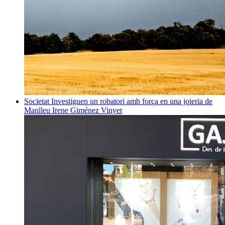
Societat
Investiguen un robatori amb força en una joieria de
Manlleu
Irene Giménez Vinyet