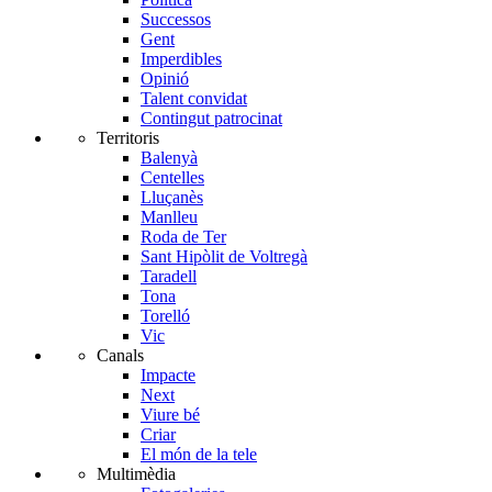
Successos
Gent
Imperdibles
Opinió
Talent convidat
Contingut patrocinat
Territoris
Balenyà
Centelles
Lluçanès
Manlleu
Roda de Ter
Sant Hipòlit de Voltregà
Taradell
Tona
Torelló
Vic
Canals
Impacte
Next
Viure bé
Criar
El món de la tele
Multimèdia