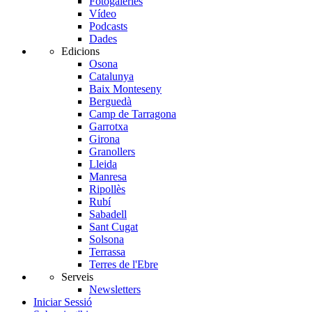
Fotogaleries
Vídeo
Podcasts
Dades
Edicions
Osona
Catalunya
Baix Monteseny
Berguedà
Camp de Tarragona
Garrotxa
Girona
Granollers
Lleida
Manresa
Ripollès
Rubí
Sabadell
Sant Cugat
Solsona
Terrassa
Terres de l'Ebre
Serveis
Newsletters
Iniciar Sessió