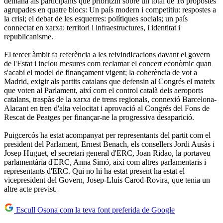
demana als participants que prioritzin sobre un total de 16 propostes
agrupades en quatre blocs: Un país modern i competitiu: respostes a
la crisi; el debat de les esquerres: polítiques socials; un país
connectat en xarxa: territori i infraestructures, i identitat i
republicanisme.
El tercer àmbit fa referència a les reivindicacions davant el govern
de l'Estat i inclou mesures com reclamar el concert econòmic quan
s'acabi el model de finançament vigent; la coherència de vot a
Madrid, exigir als partits catalans que defensin al Congrés el mateix
que voten al Parlament, així com el control català dels aeroports
catalans, traspàs de la xarxa de trens regionals, connexió Barcelona-
Alacant en tren d'alta velocitat i aprovació al Congrés del Fons de
Rescat de Peatges per finançar-ne la progressiva desaparició.
Puigcercós ha estat acompanyat per representants del partit com el
president del Parlament, Ernest Benach, els consellers Jordi Ausàs i
Josep Huguet, el secretari general d'ERC, Joan Ridao, la portaveu
parlamentària d'ERC, Anna Simó, així com altres parlamentaris i
representants d'ERC. Qui no hi ha estat present ha estat el
vicepresident del Govern, Josep-Lluís Carod-Rovira, que tenia un
altre acte previst.
Escull Osona com la teva font preferida de Google