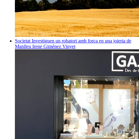
Societat
Investiguen un robatori amb força en una joieria de
Manlleu
Irene Giménez Vinyet