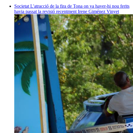
Societat
L'atracció de la fira de Tona on va haver-hi nou ferits
havia passat la revisió recentment
Irene Giménez Vinyet