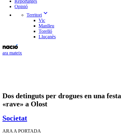
Reportatges
Opinió
expand_more
Territori
Vic
Manlleu
Torelló
Lluçanès
ara mateix
Dos detinguts per drogues en una festa
«rave» a Olost
Societat
ARA A PORTADA