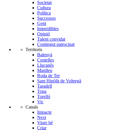
Societat
Cultura
Política
Successos
Gent
Imperdibles
Opinió
Talent convidat
Contingut patrocinat
Territoris
Balenyà
Centelles
Lluçanès
Manlleu
Roda de Ter
Sant Hipòlit de Voltregà
Taradell
Tona
Torelló
Vic
Canals
Impacte
Next
Viure bé
Criar