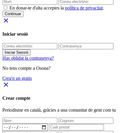
En donar-te d'alta acceptes la
política de privacitat
.
Continuar
close
Iniciar sessió
Iniciar Sessió
Has oblidat la contrasenya?
No tens compte a Osona?
Crea'n un gratis
close
Crear compte
Periodisme
en català
, gràcies a una comunitat de gent com tu