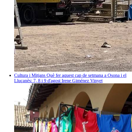
Cultura i Mitjans
Què fer aquest cap de setmana a Osona i el
Lluçanès: 7, 8 i 9 d'agost
Irene Giménez Vinyet