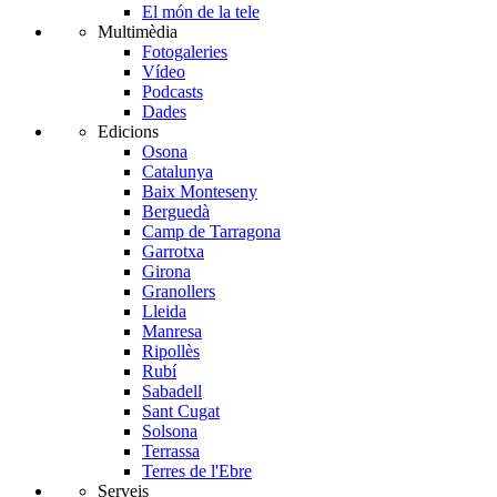
El món de la tele
Multimèdia
Fotogaleries
Vídeo
Podcasts
Dades
Edicions
Osona
Catalunya
Baix Monteseny
Berguedà
Camp de Tarragona
Garrotxa
Girona
Granollers
Lleida
Manresa
Ripollès
Rubí
Sabadell
Sant Cugat
Solsona
Terrassa
Terres de l'Ebre
Serveis