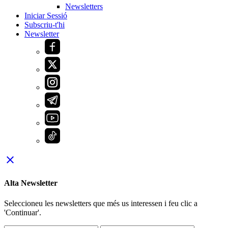
Newsletters
Iniciar Sessió
Subscriu-t'hi
Newsletter
close
Alta Newsletter
Seleccioneu les newsletters que més us interessen i feu clic a
'Continuar'.