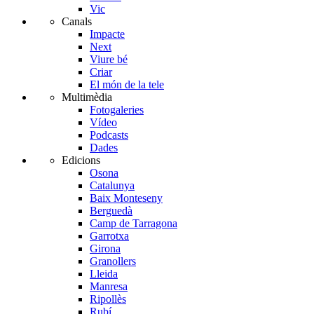
Vic
Canals
Impacte
Next
Viure bé
Criar
El món de la tele
Multimèdia
Fotogaleries
Vídeo
Podcasts
Dades
Edicions
Osona
Catalunya
Baix Monteseny
Berguedà
Camp de Tarragona
Garrotxa
Girona
Granollers
Lleida
Manresa
Ripollès
Rubí