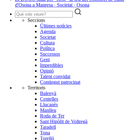
d'Osona a Manresa · Societat · Osona
Seccions
Últimes notícies
Agenda
Societat
Cultura
Política
Successos
Gent
Imperdibles
Opinió
Talent convidat
Contingut patrocinat
Territoris
Balenyà
Centelles
Lluçanès
Manlleu
Roda de Ter
Sant Hipòlit de Voltregà
Taradell
Tona
Torelló