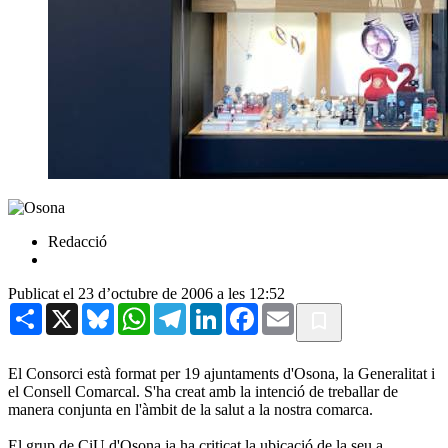
Redacció
Publicat el 23 d’octubre de 2006 a les 12:52
Share
X
Bluesky
WhatsApp
Telegram
LinkedIn
Facebook
Email
El Consorci està format per 19 ajuntaments d'Osona, la Generalitat i
el Consell Comarcal. S'ha creat amb la intenció de treballar de
manera conjunta en l'àmbit de la salut a la nostra comarca.
El grup de CiU d'Osona ja ha criticat la ubicació de la seu a