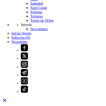
Sabadell
Sant Cugat
Solsona
Terrassa
Terres de l'Ebre
Serveis
Newsletters
Iniciar Sessió
Subscriu-t'hi
Newsletter
close