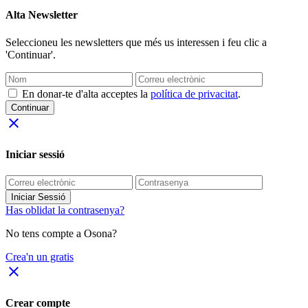
Alta Newsletter
Seleccioneu les newsletters que més us interessen i feu clic a
'Continuar'.
En donar-te d'alta acceptes la
política de privacitat
.
Continuar
close
Iniciar sessió
Iniciar Sessió
Has oblidat la contrasenya?
No tens compte a Osona?
Crea'n un gratis
close
Crear compte