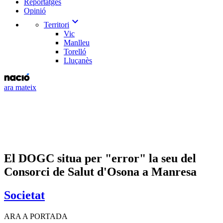
Reportatges
Opinió
expand_more
Territori
Vic
Manlleu
Torelló
Lluçanès
ara mateix
El DOGC situa per "error" la seu del
Consorci de Salut d'Osona a Manresa
Societat
ARA A PORTADA