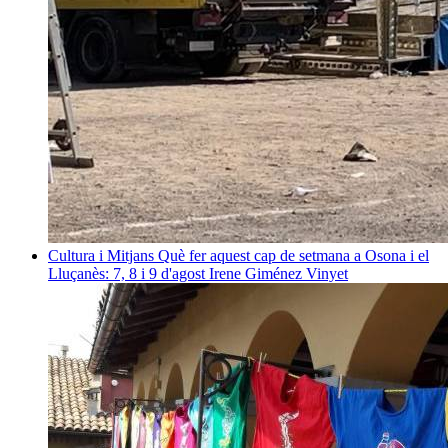
Cultura i Mitjans
Què fer aquest cap de setmana a Osona i el
Lluçanès: 7, 8 i 9 d'agost
Irene Giménez Vinyet