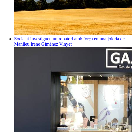
Societat
Investiguen un robatori amb força en una joieria de
Manlleu
Irene Giménez Vinyet