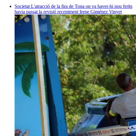
Societat
L'atracció de la fira de Tona on va haver-hi nou ferits
havia passat la revisió recentment
Irene Giménez Vinyet