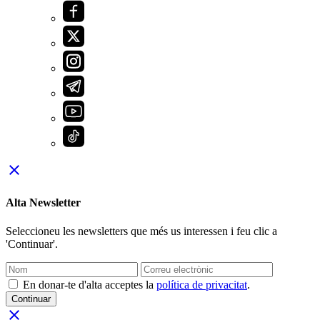
close
Alta Newsletter
Seleccioneu les newsletters que més us interessen i feu clic a
'Continuar'.
En donar-te d'alta acceptes la
política de privacitat
.
Continuar
close