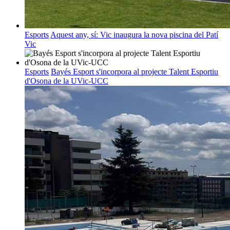
Esports
Aquest any, sí: Vic inaugura la nova piscina del Patí
Vic
Esports
Bayés Esport s'incorpora al projecte Talent Esportiu
d'Osona de la UVic-UCC