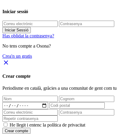
Iniciar sessió
Iniciar Sessió
Has oblidat la contrasenya?
No tens compte a Osona?
Crea'n un gratis
close
Crear compte
Periodisme
en català
, gràcies a una comunitat de gent com tu
He llegit i entenc la política de privacitat
Crear compte