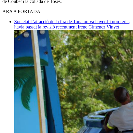
de Coubet i la collada de Toses.
ARA A PORTADA
Societat
L'atracció de la fira de Tona on va haver-hi nou ferits
havia passat la revisió recentment
Irene Giménez Vinyet