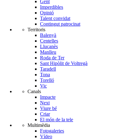
Gent
Imperdibles
Opinió
Talent convidat
Contingut patrocinat
Territoris
Balenyà
Centelles
Lluçanès
Manlleu
Roda de Ter
Sant Hipòlit de Voltregà
Taradell
Tona
Torelló
Vic
Canals
Impacte
Next
Viure bé
Criar
El món de la tele
Multimèdia
Fotogaleries
Vídeo