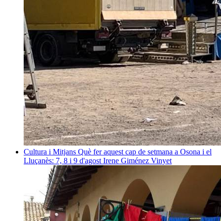
Cultura i Mitjans
Què fer aquest cap de setmana a Osona i el
Lluçanès: 7, 8 i 9 d'agost
Irene Giménez Vinyet