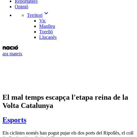
Reportatges
Opinió
expand_more
Territori
Vic
Manlleu
Torelló
Lluçanès
ara mateix
El mal temps escapça l'etapa reina de la
Volta Catalunya
Esports
Els ciclistes només han pogut pujar els dos ports del Ripollès, el coll