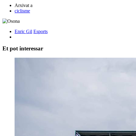
Arxivat a
ciclisme
Enric Gil
Esports
Et pot interessar