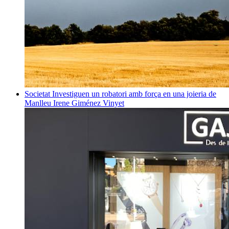
Societat
Investiguen un robatori amb força en una joieria de
Manlleu
Irene Giménez Vinyet