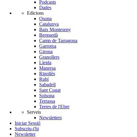
Podcasts
Dades
Edicions
Osona
Catalunya
Baix Monteseny
Berguedà
Camp de Tarragona
Garrotxa
Girona
Granollers
Lleida
Manresa
Ripollès
Rubí
Sabadell
Sant Cugat
Solsona
Terrassa
Terres de l'Ebre
Serveis
Newsletters
Iniciar Sessió
Subscriu-t'hi
Newsletter