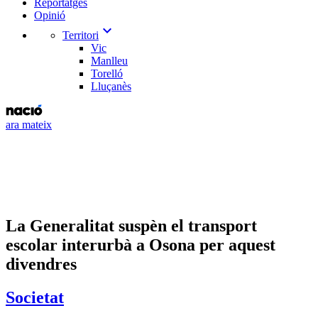
Reportatges
Opinió
expand_more
Territori
Vic
Manlleu
Torelló
Lluçanès
ara mateix
La Generalitat suspèn el transport
escolar interurbà a Osona per aquest
divendres
Societat