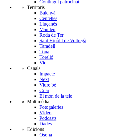
Contingut patrocinat
Territoris
Balenyà
Centelles
Lluçanès
Manlleu
Roda de Ter
Sant Hipòlit de Voltregà
Taradell
Tona
Torelló
Vic
Canals
Impacte
Next
Viure bé
Criar
El món de la tele
Multimèdia
Fotogaleries
Vídeo
Podcasts
Dades
Edicions
Osona