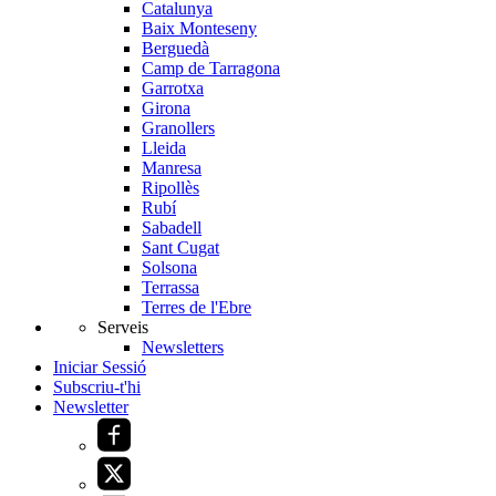
Catalunya
Baix Monteseny
Berguedà
Camp de Tarragona
Garrotxa
Girona
Granollers
Lleida
Manresa
Ripollès
Rubí
Sabadell
Sant Cugat
Solsona
Terrassa
Terres de l'Ebre
Serveis
Newsletters
Iniciar Sessió
Subscriu-t'hi
Newsletter