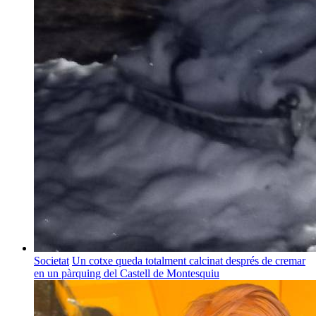
Societat
Un cotxe queda totalment calcinat després de cremar
en un pàrquing del Castell de Montesquiu