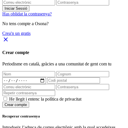
Iniciar Sessió
Has oblidat la contrasenya?
No tens compte a Osona?
Crea'n un gratis
close
Crear compte
Periodisme
en català
, gràcies a una comunitat de gent com tu
He llegit i entenc la política de privacitat
Crear compte
Recuperar contrasenya
Introdueix l’adreça de correu electrònic amb la qual accedeixes