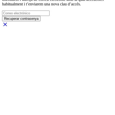
habitualment i t’enviarem una nova clau d’accés.
Recuperar contrasenya
close