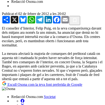
Redacció Osona.com
Publicat el 02 de febrer de 2012 a les 20:02
Share
X
Bluesky
WhatsApp
Telegram
LinkedIn
Facebook
Email
El conseller d’Interior, Felip Puig, en la seva compareixença davant
dels mitjans ara només fa uns minuts, ha anunciat que demà no hi
haurà transport interurbà escolar a la comarca d’Osona. Els centres
escolars, però, es mantindran oberts i funcionaran amb tota
normalitat.
La mesura afectarà la majoria de comarques del prelitoral català on
aquesta nit i matinada hi poden haver nevades de força intensitat.
També tres comarques de l’interior, en concret Osona, la Segarra i el
Bages, en aquestes amb caràcter preventiu, ja que a la Catalunya
Central no s’esperen fortes nevades. Sí que s’esperen però, glaçades
importants i plaques de gel a les carreteres, fruit de l’onada de fred
siberià que entrarà a partir d’aquesta nit a tot el país.
Escull Osona com la teva font preferida de Google
Redacció Osona.com
Societat