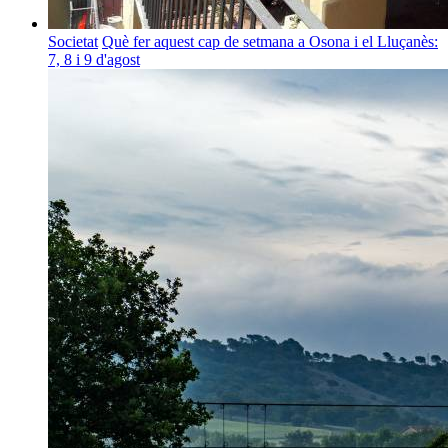
Societat
Què fer aquest cap de setmana a Osona i el Lluçanès:
7, 8 i 9 d'agost