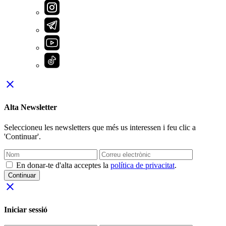
close
Alta Newsletter
Seleccioneu les newsletters que més us interessen i feu clic a
'Continuar'.
En donar-te d'alta acceptes la
política de privacitat
.
Continuar
close
Iniciar sessió