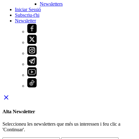
Newsletters
Iniciar Sessió
Subscriu-t'hi
Newsletter
close
Alta Newsletter
Seleccioneu les newsletters que més us interessen i feu clic a
'Continuar'.