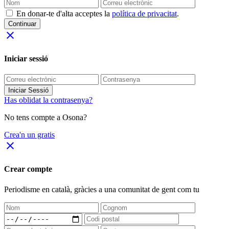
En donar-te d'alta acceptes la
política de privacitat
.
Continuar
close
Iniciar sessió
Iniciar Sessió
Has oblidat la contrasenya?
No tens compte a Osona?
Crea'n un gratis
close
Crear compte
Periodisme
en català
, gràcies a una comunitat de gent com tu