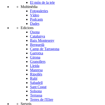
El món de la tele
Multimèdia
Fotogaleries
Vídeo
Podcasts
Dades
Edicions
Osona
Catalunya
Baix Monteseny
Berguedà
Camp de Tarragona
Garrotxa
Girona
Granollers
Lleida
Manresa
Ripollès
Rubí
Sabadell
Sant Cugat
Solsona
Terrassa
Terres de l'Ebre
Serveis