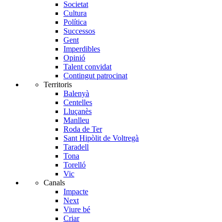
Societat
Cultura
Política
Successos
Gent
Imperdibles
Opinió
Talent convidat
Contingut patrocinat
Territoris
Balenyà
Centelles
Lluçanès
Manlleu
Roda de Ter
Sant Hipòlit de Voltregà
Taradell
Tona
Torelló
Vic
Canals
Impacte
Next
Viure bé
Criar