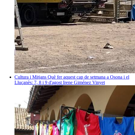
Cultura i Mitjans
Què fer aquest cap de setmana a Osona i el
Lluçanès: 7, 8 i 9 d'agost
Irene Giménez Vinyet