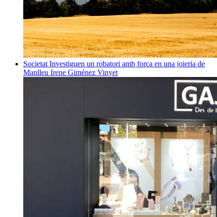
Societat
Investiguen un robatori amb força en una joieria de
Manlleu
Irene Giménez Vinyet