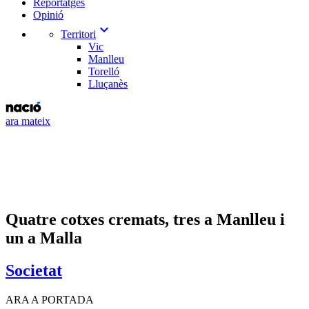
Reportatges
Opinió
expand_more
Territori
Vic
Manlleu
Torelló
Lluçanès
ara mateix
Quatre cotxes cremats, tres a Manlleu i
un a Malla
Societat
ARA A PORTADA