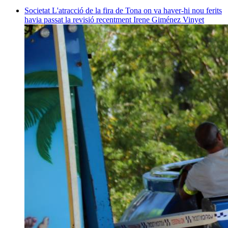
Societat
L'atracció de la fira de Tona on va haver-hi nou ferits
havia passat la revisió recentment
Irene Giménez Vinyet