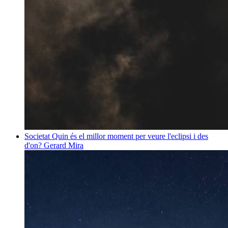
Societat
Quin és el millor moment per veure l'eclipsi i des
d'on?
Gerard Mira