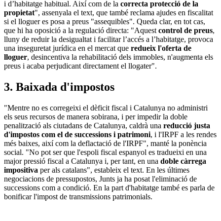
i d’habitatge habitual. Així com de la
correcta protecció de la
propietat
", assenyala el text, que també reclama ajudes en fiscalitat
si el lloguer es posa a preus "assequibles". Queda clar, en tot cas,
que hi ha oposició a la regulació directa: "Aquest
control de preus
,
lluny de reduir la desigualtat i facilitar l’accés a l’habitatge, provoca
una inseguretat jurídica en el mercat que
redueix l'oferta de
lloguer
, desincentiva la rehabilitació dels immobles, n'augmenta els
preus i acaba perjudicant directament el llogater".
3. Baixada d'impostos
"Mentre no es corregeixi el dèficit fiscal i Catalunya no administri
els seus recursos de manera sobirana, i per impedir la doble
penalització als ciutadans de Catalunya, caldrà una
reducció justa
d'impostos com el de successions
i patrimoni
, i l'IRPF a les rendes
més baixes, així com la deflactació de l'IRPF", manté la ponència
social. "No pot ser que l'espoli fiscal espanyol es tradueixi en una
major pressió fiscal a Catalunya i, per tant, en una
doble càrrega
impositiva
per als catalans", estableix el text. En les últimes
negociacions de pressupostos, Junts ja ha posat l'eliminació de
successions com a condició. En la part d'habitatge també es parla de
bonificar l'impost de transmissions patrimonials.