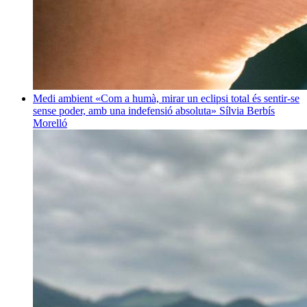
Medi ambient
«Com a humà, mirar un eclipsi total és sentir-se
sense poder, amb una indefensió absoluta»
Sílvia Berbís
Morelló