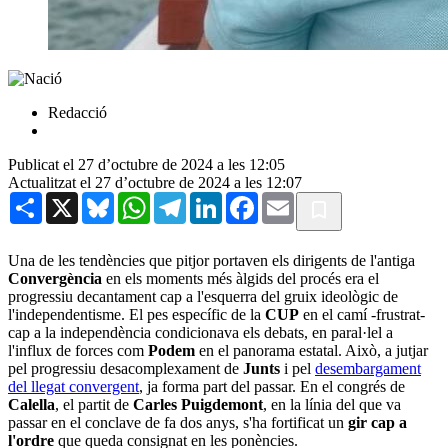
Redacció
Publicat el 27 d’octubre de 2024 a les 12:05
Actualitzat el 27 d’octubre de 2024 a les 12:07
Share
X
Bluesky
WhatsApp
Telegram
LinkedIn
Facebook
Email
Una de les tendències que pitjor portaven els dirigents de l'antiga
Convergència
en els moments més àlgids del procés era el
progressiu decantament cap a l'esquerra del gruix ideològic de
l'independentisme. El pes específic de la
CUP
en el camí -frustrat-
cap a la independència condicionava els debats, en paral·lel a
l'influx de forces com
Podem
en el panorama estatal. Això, a jutjar
pel progressiu desacomplexament de
Junts
i pel
desembargament
del llegat convergent
, ja forma part del passar. En el congrés de
Calella
, el partit de
Carles Puigdemont
, en la línia del que va
passar en el conclave de fa dos anys, s'ha fortificat un
gir cap a
l'ordre
que queda consignat en les ponències.