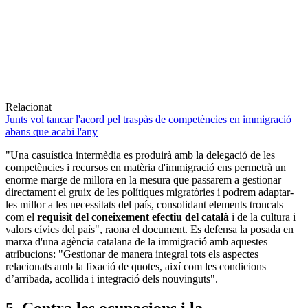
Relacionat
Junts vol tancar l'acord pel traspàs de competències en immigració
abans que acabi l'any
"Una casuística intermèdia es produirà amb la delegació de les
competències i recursos en matèria d'immigració ens permetrà un
enorme marge de millora en la mesura que passarem a gestionar
directament el gruix de les polítiques migratòries i podrem adaptar-
les millor a les necessitats del país, consolidant elements troncals
com el
requisit del coneixement efectiu del català
i de la cultura i
valors cívics del país", raona el document. Es defensa la posada en
marxa d'una agència catalana de la immigració amb aquestes
atribucions: "Gestionar de manera integral tots els aspectes
relacionats amb la fixació de quotes, així com les condicions
d’arribada, acollida i integració dels nouvinguts".
5. Contra les ocupacions i la