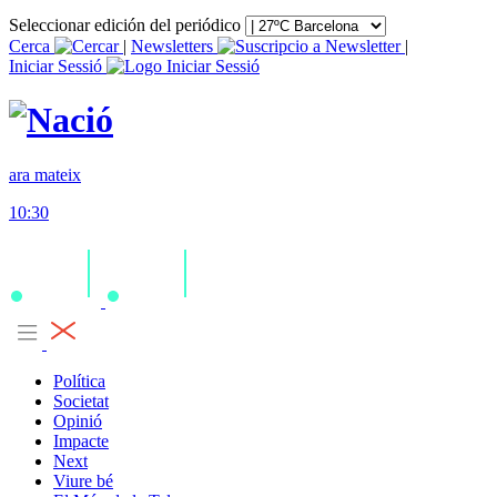
Seleccionar edición del periódico
Cerca
|
Newsletters
|
Iniciar Sessió
ara mateix
10:30
Política
Societat
Opinió
Impacte
Next
Viure bé