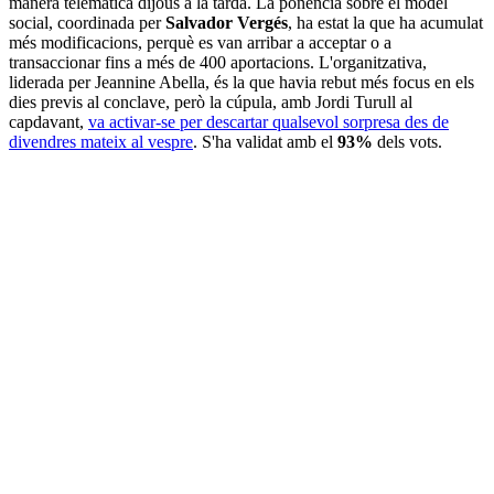
manera telemàtica dijous a la tarda. La ponència sobre el model
social, coordinada per
Salvador Vergés
, ha estat la que ha acumulat
més modificacions, perquè es van arribar a acceptar o a
transaccionar fins a més de 400 aportacions. L'organitzativa,
liderada per Jeannine Abella, és la que havia rebut més focus en els
dies previs al conclave, però la cúpula, amb Jordi Turull al
capdavant,
va activar-se per descartar qualsevol sorpresa des de
divendres mateix al vespre
. S'ha validat amb el
93%
dels vots.