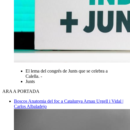
El lema del congrés de Junts que se celebra a
Calella. -
Junts
ARA A PORTADA
Boscos
Anatomia del foc a Catalunya
Arnau Urgell i Vidal |
Carlos Albaladejo