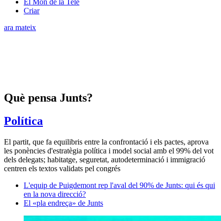
El Món de la Tele
Criar
ara mateix
Què pensa Junts?
Política
El partit, que fa equilibris entre la confrontació i els pactes, aprova
les ponències d'estratègia política i model social amb el 99% del vot
dels delegats; habitatge, seguretat, autodeterminació i immigració
centren els textos validats pel congrés
L'equip de Puigdemont rep l'aval del 90% de Junts: qui és qui
en la nova direcció?
El «pla endreça» de Junts