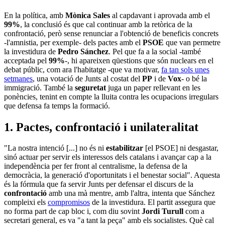
En la política, amb
Mònica Sales
al capdavant i aprovada amb el
99%
, la conclusió és que cal continuar amb la retòrica de la
confrontació, però sense renunciar a l'obtenció de beneficis concrets
-l'amnistia, per exemple- dels pactes amb el
PSOE
que van permetre
la investidura de
Pedro Sánchez
. Pel que fa a la social -també
acceptada pel
99%
-, hi apareixen qüestions que són nuclears en el
debat públic, com ara l'habitatge -que va motivar,
fa tan sols unes
setmanes
, una votació de Junts al costat del
PP
i de
Vox
- o bé la
immigració. També la
seguretat
juga un paper rellevant en les
ponències, tenint en compte la lluita contra les ocupacions irregulars
que defensa fa temps la formació.
1. Pactes, confrontació i unilateralitat
"La nostra intenció [...] no és ni
estabilitzar
[el PSOE] ni desgastar,
sinó actuar per servir els interessos dels catalans i avançar cap a la
independència per fer front al centralisme, la defensa de la
democràcia, la generació d'oportunitats i el benestar social". Aquesta
és la fórmula que fa servir Junts per defensar el discurs de la
confrontació
amb una mà mentre, amb l'altra, intenta que Sánchez
compleixi els
compromisos
de la investidura. El partit assegura que
no forma part de cap bloc i, com diu sovint
Jordi Turull
com a
secretari general, es va "a tant la peça" amb els socialistes. Què cal