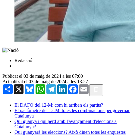
Redacció
Publicat el 03 de maig de 2024 a les 07:00
Actualitzat el 03 de maig de 2024 a les 13:27
Share
X
Bluesky
WhatsApp
Telegram
LinkedIn
Facebook
Email
El DAFO del 12‑M: com hi arriben els partits?
El pactòmetre del 12-M: totes les combinacions per governar
Catalunya
Qui guanya i qui perd amb l'avançament d'eleccions a
Catalunya?
Qui guanyarà les eleccions? Això diuen totes les enquestes