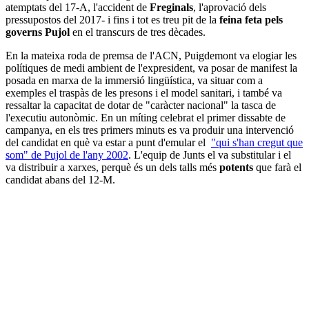
atemptats del 17-A, l'accident de
Freginals
, l'aprovació dels
pressupostos del 2017- i fins i tot es treu pit de la
feina feta pels
governs Pujol
en el transcurs de tres dècades.
En la mateixa roda de premsa de l'ACN, Puigdemont va elogiar les
polítiques de medi ambient de l'expresident, va posar de manifest la
posada en marxa de la immersió lingüística, va situar com a
exemples el traspàs de les presons i el model sanitari, i també va
ressaltar la capacitat de dotar de "caràcter nacional" la tasca de
l'executiu autonòmic. En un míting celebrat el primer dissabte de
campanya, en els tres primers minuts es va produir una intervenció
del candidat en què va estar a punt d'emular el
"qui s'han cregut que
som" de Pujol de l'any 2002
. L'equip de Junts el va substitular i el
va distribuir a xarxes, perquè és un dels talls més
potents
que farà el
candidat abans del 12-M.