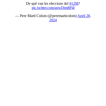
De què van les eleccions del
#12M
?
pic.twitter.com/anwDtm8P4l
— Pere Martí Colom (@peremarticolom)
April 28,
2024