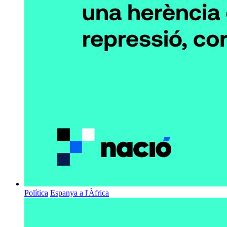
Política
Espanya a l'Àfrica