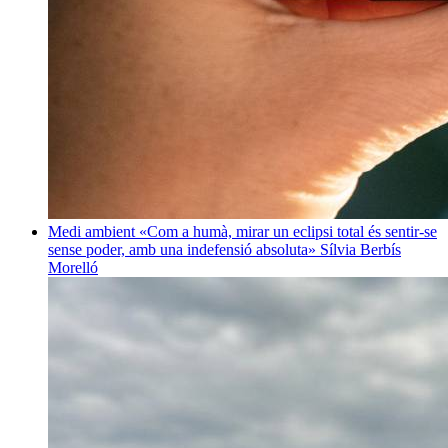
Medi ambient
«Com a humà, mirar un eclipsi total és sentir-se
sense poder, amb una indefensió absoluta»
Sílvia Berbís
Morelló