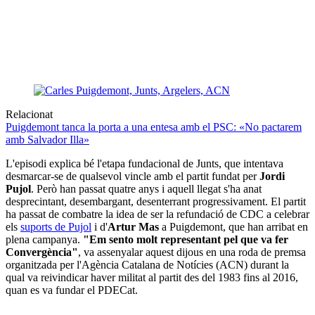
Relacionat
Puigdemont tanca la porta a una entesa amb el PSC: «No pactarem
amb Salvador Illa»
L'episodi explica bé l'etapa fundacional de Junts, que intentava
desmarcar-se de qualsevol vincle amb el partit fundat per
Jordi
Pujol
. Però han passat quatre anys i aquell llegat s'ha anat
desprecintant, desembargant, desenterrant progressivament. El partit
ha passat de combatre la idea de ser la refundació de CDC a celebrar
els
suports de Pujol
i d'
Artur Mas
a Puigdemont, que han arribat en
plena campanya.
"Em sento molt representant pel que va fer
Convergència"
, va assenyalar aquest dijous en una roda de premsa
organitzada per l'Agència Catalana de Notícies (ACN) durant la
qual va reivindicar haver militat al partit des del 1983 fins al 2016,
quan es va fundar el PDECat.