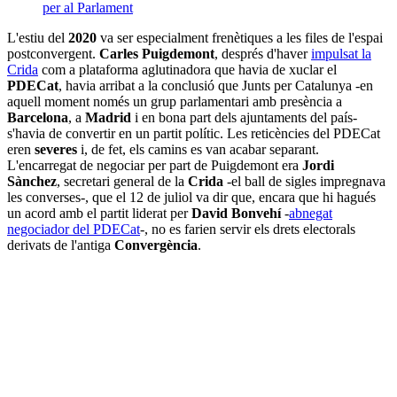
per al Parlament
L'estiu del
2020
va ser especialment frenètiques a les files de l'espai
postconvergent.
Carles Puigdemont
, després d'haver
impulsat la
Crida
com a plataforma aglutinadora que havia de xuclar el
PDECat
, havia arribat a la conclusió que Junts per Catalunya -en
aquell moment només un grup parlamentari amb presència a
Barcelona
, a
Madrid
i en bona part dels ajuntaments del país-
s'havia de convertir en un partit polític. Les reticències del PDECat
eren
severes
i, de fet, els camins es van acabar separant.
L'encarregat de negociar per part de Puigdemont era
Jordi
Sànchez
, secretari general de la
Crida
-el ball de sigles impregnava
les converses-, que el 12 de juliol va dir que, encara que hi hagués
un acord amb el partit liderat per
David Bonvehí
-
abnegat
negociador del PDECat
-, no es farien servir els drets electorals
derivats de l'antiga
Convergència
.