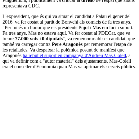
Puigdemont, i públicament va criticar la
divisió
de l'espai que abans
representava CDC.
L'expresident, que és qui va situar el candidat a Palau el gener del
2016, va fer costat al partit de Bonvehí als comicis de fa tres anys.
"Per mi és un honor que els presidents Pujol i Mas em facin suport.
Fa tres anys, Mas no estava aquí. Va fer costat al PDECat, que va
treure
77.000 vots i 0 diputats
", va rememorar ahir el candidat, que
també va carregar contra
Pere Aragonès
per rememorar l'etapa de
les retallades. Va despatxar la polèmica posant de manifest que
Aragonès
ha rebut el suport en campanya d'Andreu Mas-Colell
, a
qui va definir com a "autor material" dels ajustaments. Mas-Colell
era el conseller d'Economia quan Mas va aprimar els serveis públics.