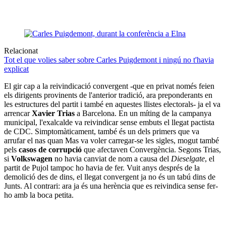
Relacionat
Tot el que volies saber sobre Carles Puigdemont i ningú no t'havia
explicat
El gir cap a la reivindicació convergent -que en privat només feien
els dirigents provinents de l'anterior tradició, ara preponderants en
les estructures del partit i també en aquestes llistes electorals- ja el va
arrencar
Xavier Trias
a Barcelona. En un míting de la campanya
municipal, l'exalcalde va reivindicar sense embuts el llegat pactista
de CDC. Simptomàticament, també és un dels primers que va
arrufar el nas quan Mas va voler carregar-se les sigles, mogut també
pels
casos de corrupció
que afectaven Convergència. Segons Trias,
si
Volkswagen
no havia canviat de nom a causa del
Dieselgate
, el
partit de Pujol tampoc ho havia de fer. Vuit anys després de la
demolició des de dins, el llegat convergent ja no és un tabú dins de
Junts. Al contrari: ara ja és una herència que es reivindica sense fer-
ho amb la boca petita.