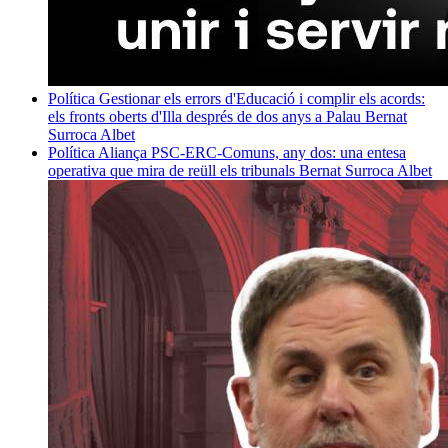
Política
Gestionar els errors d'Educació i complir els acords:
els fronts oberts d'Illa després de dos anys a Palau
Bernat
Surroca Albet
Política
Aliança PSC-ERC-Comuns, any dos: una entesa
operativa que mira de reüll els tribunals
Bernat Surroca Albet