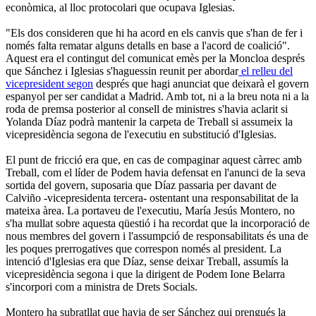
econòmica, al lloc protocolari que ocupava Iglesias.
"Els dos consideren que hi ha acord en els canvis que s'han de fer i
només falta rematar alguns detalls en base a l'acord de coalició".
Aquest era el contingut del comunicat emès per la Moncloa després
que Sánchez i Iglesias s'haguessin reunit per abordar
el relleu del
vicepresident segon
després que hagi anunciat que deixarà el govern
espanyol per ser candidat a Madrid. Amb tot, ni a la breu nota ni a la
roda de premsa posterior al consell de ministres s'havia aclarit si
Yolanda Díaz podrà mantenir la carpeta de Treball si assumeix la
vicepresidència segona de l'executiu en substitució d'Iglesias.
El punt de fricció era que, en cas de compaginar aquest càrrec amb
Treball, com el líder de Podem havia defensat en l'anunci de la seva
sortida del govern, suposaria que Díaz passaria per davant de
Calviño -vicepresidenta tercera- ostentant una responsabilitat de la
mateixa àrea. La portaveu de l'executiu, María Jesús Montero, no
s'ha mullat sobre aquesta qüestió i ha recordat que la incorporació de
nous membres del govern i l'assumpció de responsabilitats és una de
les poques prerrogatives que correspon només al president. La
intenció d'Iglesias era que Díaz, sense deixar Treball, assumís la
vicepresidència segona i que la dirigent de Podem Ione Belarra
s'incorpori com a ministra de Drets Socials.
Montero ha subratllat que havia de ser Sánchez qui prengués la