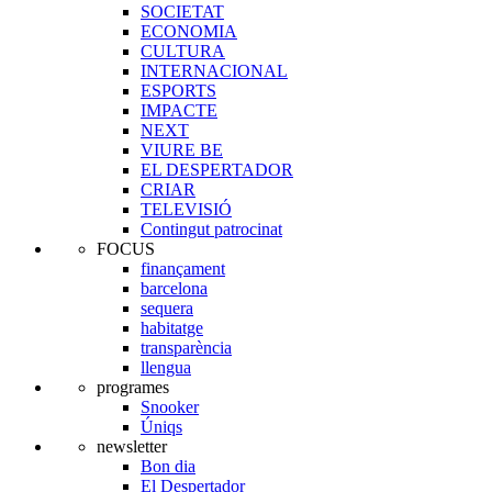
SOCIETAT
ECONOMIA
CULTURA
INTERNACIONAL
ESPORTS
IMPACTE
NEXT
VIURE BE
EL DESPERTADOR
CRIAR
TELEVISIÓ
Contingut patrocinat
FOCUS
finançament
barcelona
sequera
habitatge
transparència
llengua
programes
Snooker
Úniqs
newsletter
Bon dia
El Despertador