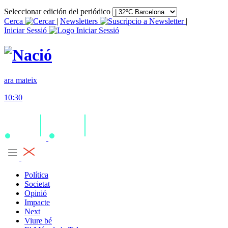
Seleccionar edición del periódico
Cerca
|
Newsletters
|
Iniciar Sessió
ara mateix
10:30
Política
Societat
Opinió
Impacte
Next
Viure bé