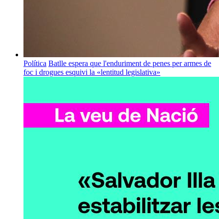
Política
Batlle espera que l'enduriment de penes per armes de
foc i drogues esquivi la «lentitud legislativa»