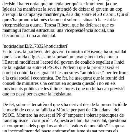
decisió i ha recordat que no tenia per què ser imminent, ja que
Iglesias ha manifestat la seva intenció de deixar el govern un cop
arrenqui la campanya madrilenya, és a dir, sobre el 20 d'abril. Qui sí
que s'ha pronunciat més clarament sobre la situació ha estat la
vicepresidenta quarta, Teresa Ribera, que ha defensat que es
mantingui l'actual estructura: una vicepresidència social, una
d'econòmica i una ambiental.
[noticiadiari]2/217332[/noticiadiari]
En tot cas, la portaveu del govern i ministra d'Hisenda ha subratllat
que la sortida d'Iglesias no suposarà un avançament electorat a
l'Estat ni modificarà l'acord del govern de coalició segellat a l'inici
de la legislatura entre el PSOE i Podem i que la prioritat serà el
combat contra la desigualtat i les mesures "ambicioses" per fer front
a la crisi social i econòmica. De fet, ha assegurat que la reunió del
consell de ministres s'ha centrat en aquesta qüestió i no en els
moviments polítics de les últimes hores i que no hi ha cap previsió
que no passi per esgotar la legislatura.
De fet, sobre el terratrèmol que s'ha derivat des de la presentació de
la moció de censura fallida a Múrcia per part de Ciutadans i del
PSOE, Montero ha acusat el PP d'"emparar i tolerar pràctiques de
transfuguisme i corrupció". Aquesta actitud, ha lamentat, qüestiona
el compromís dels populars amb els "valors democràtics" i suposa
un incompliment del pacte antitransfuguisme signat per tots els