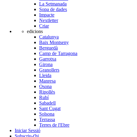
La Setmanada
Sopa de dades
Impacte
Nextletter
Criar
edicions
Catalunya
Baix Montseny
Berguedà
Camp de Tarragona
Garrotxa
Girona
Granollers
Lleida
Manresa
Osona
Ripollès
Rubí
Sabadell
Sant Cugat
Solsona
Terrassa
Terres de l'Ebre
Iniciar Sessió
Subscriu-t'hi