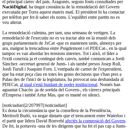
el principal càrrec del país. Aragonès, segons fonts consultades per
NacióDigital
, ha tingut constància de la remodelació del Govern
executada per Torra aquest mateix matí. El president hi ha contactat
per telèfon per fer-li saber els noms. L'equilibri entre partits no es
veu alterat.
La remodelació culmina, per tant, una setmana de vertigen. La
remodelació de l'executiu no es va tractar ahir en la reunió dels
grups parlamentaris de JxCat -que es mantenen units, almenys per
ara, malgrat la trencadissa entre Puigdemont i el PDECat-, en la qual
tampoc es van abordar les tensions internes. Tot i això, el líder a
l'exili coneixia ja el contingut dels canvis, també comunicats a Jordi
Sànchez -secretari general de Junts- i als també presos Josep Rull,
Jordi Turull i Joaquim Forn. L'estripada de carnet de l'expresident,
que ha estat peça clau en totes les grans decisions que s'han pres a
Palau des de l'inici de la legislatura, ha provocat una desbandada al
PDECat,
al qual s'està buidant de poder institucional
. Només han
aguantat Chacón -ja de sortida del Govern-, els càrrecs principals
d'Empresa i també Artur Mas, que es manté en silenci.
[noticiadiari]2/207997[/noticiadiari]
Es dona la circumstància que la consellera de la Presidència,
Meritxell Budó, va negar dimarts que el trencament entre Waterloo i
el partit que lidera David Bonvehí
afectés la composició del Govern
.
De fet, la portaveu -una de les dirigents que ha fet el pas cap a Junts-