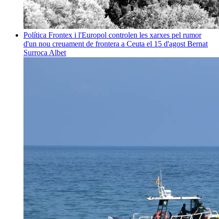
Política
Frontex i l'Europol controlen les xarxes pel rumor
d'un nou creuament de frontera a Ceuta el 15 d'agost
Bernat
Surroca Albet