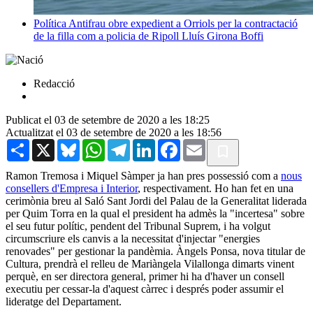
Política
Antifrau obre expedient a Orriols per la contractació
de la filla com a policia de Ripoll
Lluís Girona Boffi
Redacció
Publicat el 03 de setembre de 2020 a les 18:25
Actualitzat el 03 de setembre de 2020 a les 18:56
Share
X
Bluesky
WhatsApp
Telegram
LinkedIn
Facebook
Email
Ramon Tremosa i Miquel Sàmper ja han pres possessió com a
nous
consellers d'Empresa i Interior
, respectivament. Ho han fet en una
cerimònia breu al Saló Sant Jordi del Palau de la Generalitat liderada
per Quim Torra en la qual el president ha admès la "incertesa" sobre
el seu futur polític, pendent del Tribunal Suprem, i ha volgut
circumscriure els canvis a la necessitat d'injectar "energies
renovades" per gestionar la pandèmia. Àngels Ponsa, nova titular de
Cultura, prendrà el relleu de Mariàngela Vilallonga dimarts vinent
perquè, en ser directora general, primer hi ha d'haver un consell
executiu per cessar-la d'aquest càrrec i després poder assumir el
lideratge del Departament.