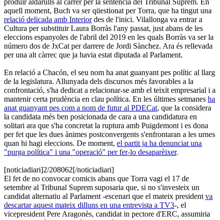
produir aldarulls al carrer per la sentència del Tribunal Suprem. En
aquell moment, Buch va ser qüestionat per Torra, que ha tingut una
relació delicada amb Interior
des de l'inici. Vilallonga va entrar a
Cultura per substituir Laura Borràs l'any passat, just abans de les
eleccions espanyoles de l'abril del 2019 en les quals Borràs va ser la
número dos de JxCat per darrere de Jordi Sànchez. Ara és rellevada
per una alt càrrec que ja havia estat diputada al Parlament.
En relació a Chacón, el seu nom ha anat guanyant pes polític al llarg
de la legislatura. Allunyada dels discursos més favorables a la
confrontació, s'ha dedicat a relacionar-se amb el teixit empresarial i a
mantenir certa prudència en clau política. En les últimes setmanes
ha
anat guanyant pes com a nom de futur al PDECat
, que la considera
la candidata més ben posicionada de cara a una candidatura en
solitari ara que s'ha concretat la ruptura amb Puigdemont i es dona
per fet que les dues ànimes postconvergents s'enfrontaran a les urnes
quan hi hagi eleccions. De moment,
el partit ja ha denunciat una
"purga política" i una "operació" per fer-lo desaparèixer
.
[noticiadiari]2/208062[/noticiadiari]
El fet de no convocar comicis abans que Torra vagi el 17 de
setembre al Tribunal Suprem suposaria que, si no s'investeix un
candidat alternatiu al Parlament -escenari que el mateix president
va
descartar aquest mateix dilluns en una entrevista a TV3
-, el
vicepresident Pere Aragonès, candidat in pectore d'ERC, assumiria