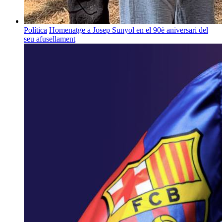
Política
Homenatge a Josep Sunyol en el 90è aniversari del
seu afusellament