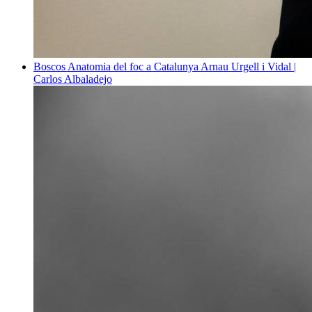
Boscos
Anatomia del foc a Catalunya
Arnau Urgell i Vidal |
Carlos Albaladejo