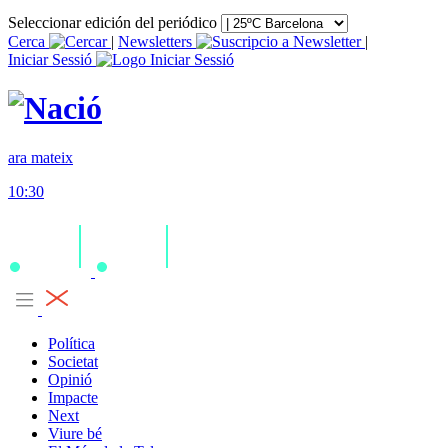
Seleccionar edición del periódico
Cerca
|
Newsletters
|
Iniciar Sessió
ara mateix
10:30
Política
Societat
Opinió
Impacte
Next
Viure bé