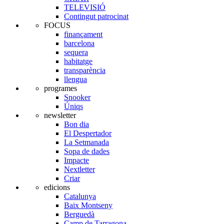
TELEVISIÓ
Contingut patrocinat
FOCUS
finançament
barcelona
sequera
habitatge
transparència
llengua
programes
Snooker
Úniqs
newsletter
Bon dia
El Despertador
La Setmanada
Sopa de dades
Impacte
Nextletter
Criar
edicions
Catalunya
Baix Montseny
Berguedà
Camp de Tarragona