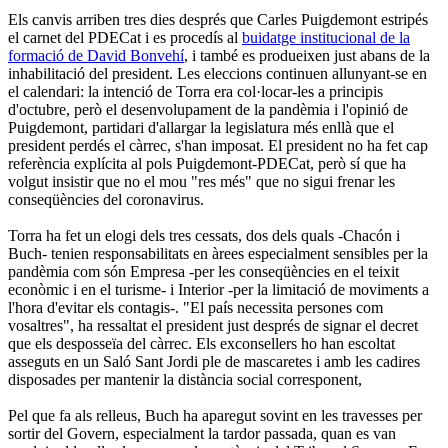
Els canvis arriben tres dies després que Carles Puigdemont estripés
el carnet del PDECat i es procedís al
buidatge institucional de la
formació de David Bonvehí
, i també es produeixen just abans de la
inhabilitació del president. Les eleccions continuen allunyant-se en
el calendari: la intenció de Torra era col·locar-les a principis
d'octubre, però el desenvolupament de la pandèmia i l'opinió de
Puigdemont, partidari d'allargar la legislatura més enllà que el
president perdés el càrrec, s'han imposat. El president no ha fet cap
referència explícita al pols Puigdemont-PDECat, però sí que ha
volgut insistir que no el mou "res més" que no sigui frenar les
conseqüències del coronavirus.
Torra ha fet un elogi dels tres cessats, dos dels quals -Chacón i
Buch- tenien responsabilitats en àrees especialment sensibles per la
pandèmia com són Empresa -per les conseqüències en el teixit
econòmic i en el turisme- i Interior -per la limitació de moviments a
l'hora d'evitar els contagis-. "El país necessita persones com
vosaltres", ha ressaltat el president just després de signar el decret
que els desposseïa del càrrec. Els exconsellers ho han escoltat
asseguts en un Saló Sant Jordi ple de mascaretes i amb les cadires
disposades per mantenir la distància social corresponent,
Pel que fa als relleus, Buch ha aparegut sovint en les travesses per
sortir del Govern, especialment la tardor passada, quan es van