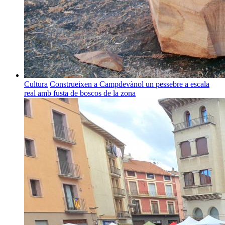
Cultura
Construeixen a Campdevànol un pessebre a escala
real amb fusta de boscos de la zona