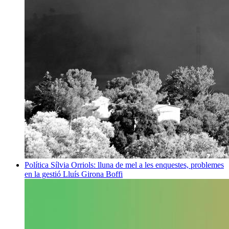
Política
Sílvia Orriols: lluna de mel a les enquestes, problemes
en la gestió
Lluís Girona Boffi