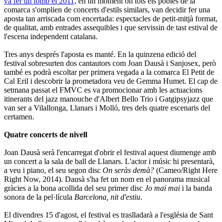
va fer un tomb el 2011,
en un moment on tots els pobles de la
comarca s'omplien de concerts d'estils similars, van decidir fer una
aposta tan arriscada com encertada: espectacles de petit-mitjà format,
de qualitat, amb entrades assequibles i que servissin de tast estival de
l'escena independent catalana.
Tres anys després l'aposta es manté. En la quinzena edició del
festival sobresurten dos cantautors com Joan Dausà i Sanjosex, però
també es podrà escoltar per primera vegada a la comarca El Petit de
Cal Eril i descobrir la prometadora veu de Gemma Humet. El cap de
setmana passat el FMVC es va promocionar amb les actuacions
itinerants del jazz manouche d'Albert Bello Trio i Gatgipsyjazz que
van ser a Vilallonga, Llanars i Molló, tres dels quatre escenaris del
certamen.
Quatre concerts de nivell
Joan Dausà serà l'encarregat d'obrir el festival aquest diumenge amb
un concert a la sala de ball de Llanars. L'actor i músic hi presentarà,
a veu i piano, el seu segon disc
On seràs demà?
(Cameo/Right Here
Right Now, 2014). Dausà s'ha fet un nom en el panorama musical
gràcies a la bona acollida del seu primer disc
Jo mai mai
i la banda
sonora de la pel·lícula
Barcelona, nit d'estiu
.
El divendres 15 d'agost, el festival es traslladarà a l'església de Sant