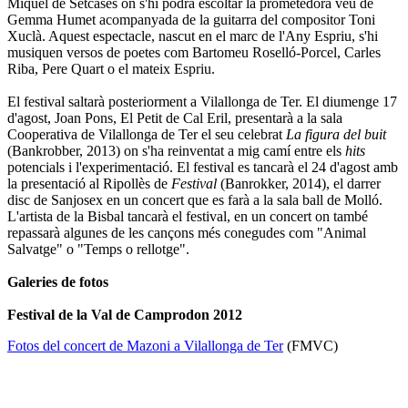
Miquel de Setcases on s'hi podrà escoltar la prometedora veu de
Gemma Humet acompanyada de la guitarra del compositor Toni
Xuclà. Aquest espectacle, nascut en el marc de l'Any Espriu, s'hi
musiquen versos de poetes com Bartomeu Roselló-Porcel, Carles
Riba, Pere Quart o el mateix Espriu.
El festival saltarà posteriorment a Vilallonga de Ter. El diumenge 17
d'agost, Joan Pons, El Petit de Cal Eril, presentarà a la sala
Cooperativa de Vilallonga de Ter el seu celebrat
La figura del buit
(Bankrobber, 2013) on s'ha reinventat a mig camí entre els
hits
potencials i l'experimentació. El festival es tancarà el 24 d'agost amb
la presentació al Ripollès de
Festival
(Banrokker, 2014), el darrer
disc de Sanjosex en un concert que es farà a la sala ball de Molló.
L'artista de la Bisbal tancarà el festival, en un concert on també
repassarà algunes de les cançons més conegudes com "Animal
Salvatge" o "Temps o rellotge".
Galeries de fotos
Festival de la Val de Camprodon 2012
Fotos del concert de Mazoni a Vilallonga de Ter
(FMVC)