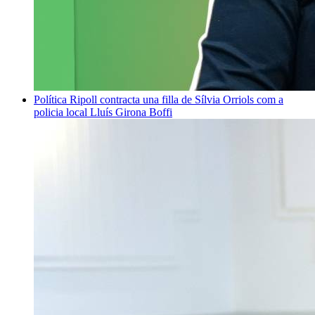
Política
Ripoll contracta una filla de Sílvia Orriols com a
policia local
Lluís Girona Boffi