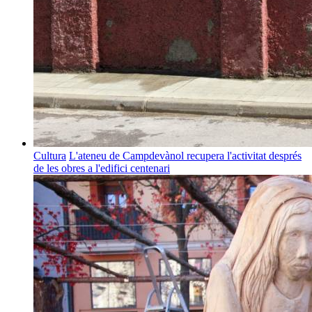
Cultura
L'ateneu de Campdevànol recupera l'activitat després
de les obres a l'edifici centenari