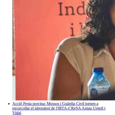
Acció
Pesta porcina: Mossos i Guàrdia Civil tornen a
escorcollar el laboratori de l'IRTA-CReSA
Arnau Urgell i
Vidal