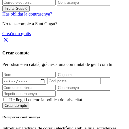
Iniciar Sessió
Has oblidat la contrasenya?
No tens compte a Sant Cugat?
Crea'n un gratis
close
Crear compte
Periodisme
en català
, gràcies a una comunitat de gent com tu
He llegit i entenc la política de privacitat
Crear compte
Recuperar contrasenya
Introdueix l’adreça de correu electrònic amb la qual accedeixes