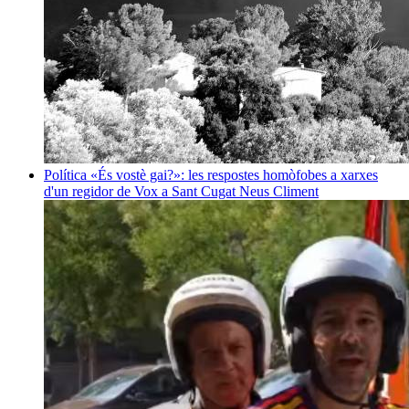
Política
«És vostè gai?»: les respostes homòfobes a xarxes
d'un regidor de Vox a Sant Cugat
Neus Climent