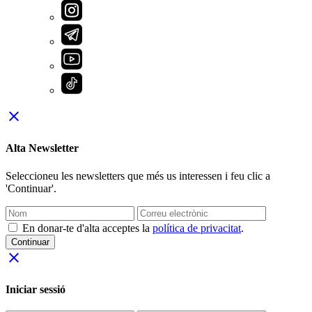
close
Alta Newsletter
Seleccioneu les newsletters que més us interessen i feu clic a
'Continuar'.
En donar-te d'alta acceptes la
política de privacitat
.
Continuar
close
Iniciar sessió