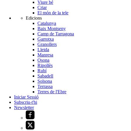
Viure bé
Criar
El món de la tele
Edicions
Catalunya
Baix Montseny
Camp de Tarragona
Garrotxa
Granollers
Lleida
Manresa
Osona
Ripollès
Rubí
Sabadell
Solsona
Terrassa
Terres de l'Ebre
Iniciar Sessió
Subscriu-t'hi
Newsletter