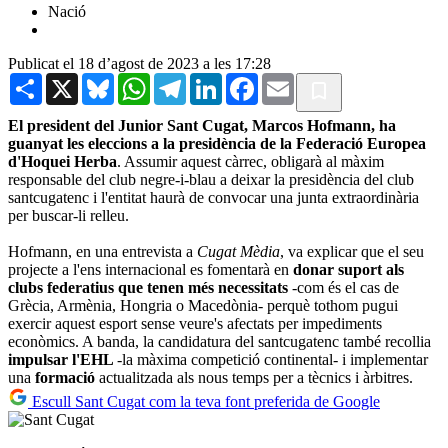
Nació
Publicat el 18 d’agost de 2023 a les 17:28
Share
X
Bluesky
WhatsApp
Telegram
LinkedIn
Facebook
Email
El president del Junior Sant Cugat, Marcos Hofmann, ha
guanyat les eleccions a la presidència de la Federació Europea
d'Hoquei Herba
. Assumir aquest càrrec, obligarà al màxim
responsable del club negre-i-blau a deixar la presidència del club
santcugatenc i l'entitat haurà de convocar una junta extraordinària
per buscar-li relleu.
Hofmann, en una entrevista a
Cugat Mèdia
, va explicar que el seu
projecte a l'ens internacional es fomentarà en
donar suport als
clubs federatius que tenen més necessitats
-com és el cas de
Grècia, Armènia, Hongria o Macedònia- perquè tothom pugui
exercir aquest esport sense veure's afectats per impediments
econòmics. A banda, la candidatura del santcugatenc també recollia
impulsar l'EHL
-la màxima competició continental- i implementar
una
formació
actualitzada als nous temps per a tècnics i àrbitres.
Escull Sant Cugat com la teva font preferida de Google