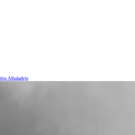
rlos Albaladejo