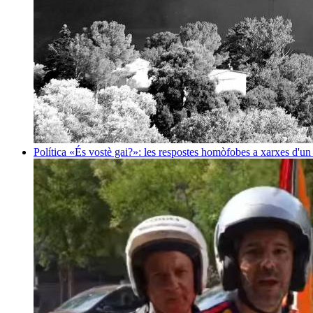
Política
«És vostè gai?»: les respostes homòfobes a xarxes d'u