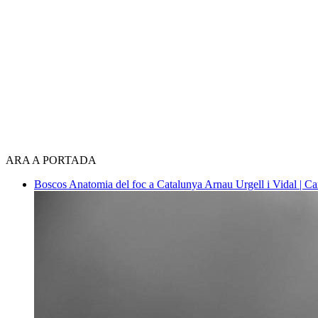
ARA A PORTADA
Boscos
Anatomia del foc a Catalunya
Arnau Urgell i Vidal | Ca