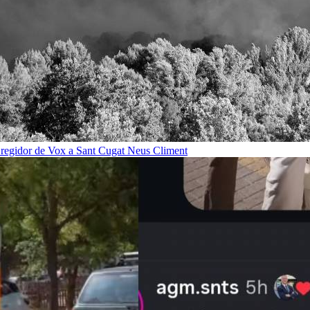
n regidor de Vox a Sant Cugat
Neus Climent