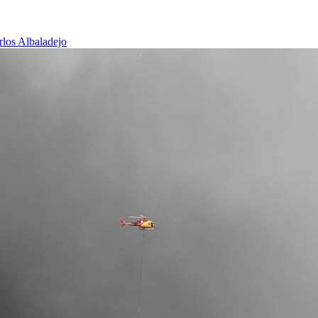
rlos Albaladejo