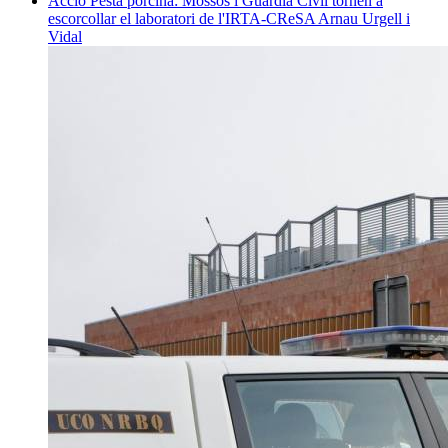
Acció
Pesta porcina: Mossos i Guàrdia Civil tornen a
escorcollar el laboratori de l'IRTA-CReSA
Arnau Urgell i
Vidal