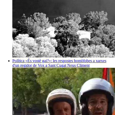
Política
«És vostè gai?»: les respostes homòfobes a xarxes
d'un regidor de Vox a Sant Cugat
Neus Climent