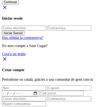
Continuar
close
Iniciar sessió
Iniciar Sessió
Has oblidat la contrasenya?
No tens compte a Sant Cugat?
Crea'n un gratis
close
Crear compte
Periodisme
en català
, gràcies a una comunitat de gent com tu