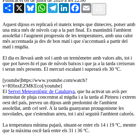
Publicat el 08 de juliol de 2020 a les 22:00
Share
X
Bluesky
WhatsApp
Telegram
LinkedIn
Facebook
Email
Aquest dijous es replicarà el mateix temps que dimecres, potser amb
una mica més de núvols cap a la part final. Es mantindrà l'ambient
assolellat i l'augment progressiu de les temperatures, amb una calor
més accentuada ja des de bon matí i que s'accentuarà a partir del
matí i migdia.
El dia es llevarà amb sol i amb un termòmetre amb valors alts, tot i
que pot haver-hi el pas de núvols baixos i que ja a la tarda creixeran
i seran més presents. El mercuri escalant i superarà els 30 ºC.
[youtube]https://www.youtube.com/watch?
v=RHnxEZMKEco[/youtube]
El
Servei Meteorològic de Catalunya
, que ha activat un avís per
intensitat de pluja concentrat al migdia i a la tarda al Pirineu i extrem
oest del país, preveu un dijous amb predomini de l'ambient
assolellat, amb cel serè. A la tarda guanyaran protagonisme les
nuvolades, que s'estendran arreu, tot i així seguirà l'ambient calorós.
La temperatura mínima pujarà, situant-se entre els 14 i 19 ºC, mentre
que la màxima oscil·larà entre els 31 i 36 ºC.