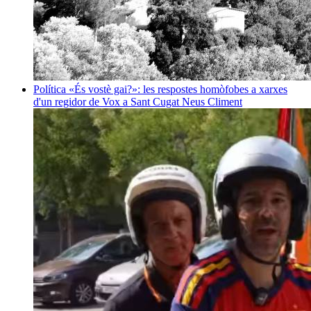
Política
«És vostè gai?»: les respostes homòfobes a xarxes
d'un regidor de Vox a Sant Cugat
Neus Climent