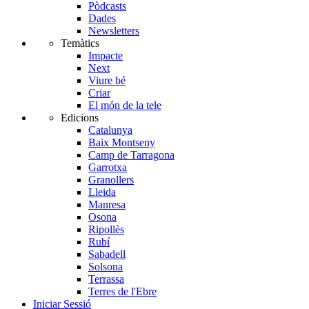
Pòdcasts
Dades
Newsletters
Temàtics
Impacte
Next
Viure bé
Criar
El món de la tele
Edicions
Catalunya
Baix Montseny
Camp de Tarragona
Garrotxa
Granollers
Lleida
Manresa
Osona
Ripollès
Rubí
Sabadell
Solsona
Terrassa
Terres de l'Ebre
Iniciar Sessió