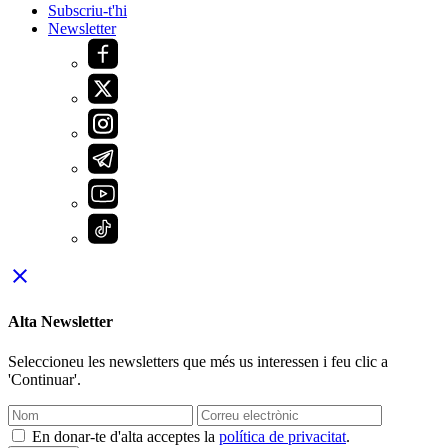
Subscriu-t'hi
Newsletter
close
Alta Newsletter
Seleccioneu les newsletters que més us interessen i feu clic a
'Continuar'.
En donar-te d'alta acceptes la
política de privacitat
.