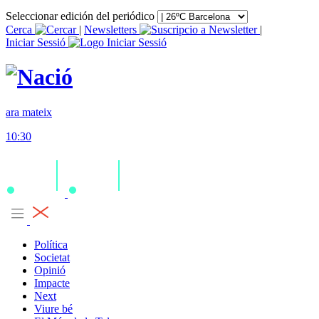
Seleccionar edición del periódico
Cerca
|
Newsletters
|
Iniciar Sessió
ara mateix
10:30
Política
Societat
Opinió
Impacte
Next
Viure bé