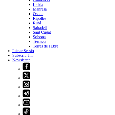
Lleida
Manresa
Osona
Ripollès
Rubí
Sabadell
Sant Cugat
Solsona
Terrassa
Terres de l'Ebre
Iniciar Sessió
Subscriu-t'hi
Newsletter