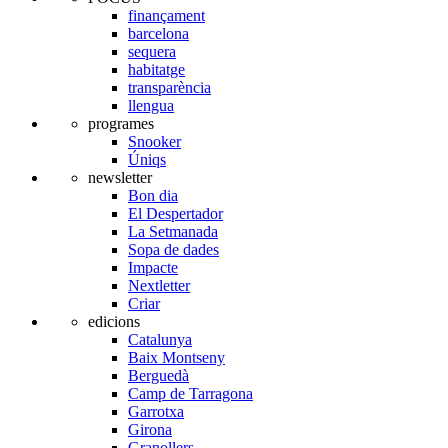
finançament
barcelona
sequera
habitatge
transparència
llengua
programes
Snooker
Úniqs
newsletter
Bon dia
El Despertador
La Setmanada
Sopa de dades
Impacte
Nextletter
Criar
edicions
Catalunya
Baix Montseny
Berguedà
Camp de Tarragona
Garrotxa
Girona
Granollers