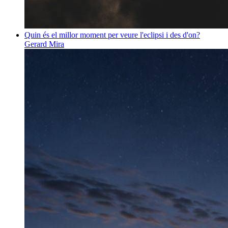
Quin és el millor moment per veure l'eclipsi i des d'on?
Gerard Mira