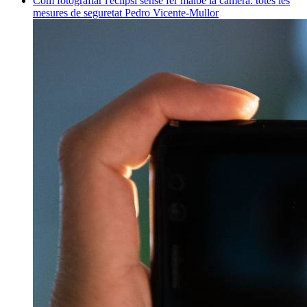
Com fotografiar l'eclipsi sense fer malbé la càmera: totes les
mesures de seguretat
Pedro Vicente-Mullor