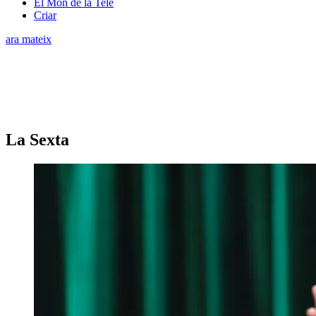
El Món de la Tele
Criar
ara mateix
La Sexta